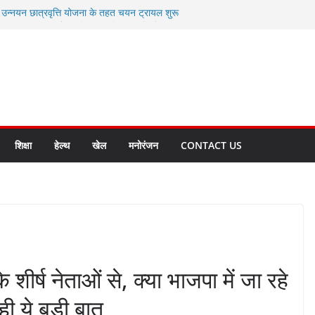
ी उन्नयन छात्रवृत्ति योजना के तहत चयन ट्रायल शुरू
 से स्वास्थ्य मंत्री सुबोध उनियाल व विधायक किशोर
सेप्शन के लिए अल्मोड़ा की गर्विता भाकुनी का
ा आपदा मित्र कैडेट्स का हुआ है चयन
ी सबसे बड़ी ताकत : मुख्यमंत्री पुष्कर सिंह धामी
ाज्य बनाने के संकल्प को करना होगा साकार- मुख्यमंत्री
शिक्षा
हेल्थ
खेल
मनोरंजन
CONTACT US
शीर्ष नेताओं से, क्या भाजपा में जा रहे
ही ये बड़ी बात