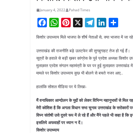
January 4, 2022
Pahad Times
F
W
Pi
X
T
Li
S
a
h
nt
el
n
h
किशोर उपाध्याय मिले भाजपा के शीर्ष नेताओं से, क्या भाजपा में जा र
c
at
er
e
k
ar
e
s
e
gr
e
e
उत्तराखंड की राजनीति बड़े उलटफेर की सुगबुगाहट तेज हो गई हैं।
b
A
st
a
dI
सूत्रों के हवाले से बड़ी ख़बर कांग्रेस के पूर्व प्रदेश अध्यक्ष किशोर
मुलाक़ात प्रदेश संगठन महामंत्री के घर पर हुई मुलाक़ात उत्तराखंड म
o
p
m
n
मामले पर किशोर उपाध्याय कुछ भी बोलने से बचते नजर आए..
o
p
k
हालांकि सोशल मीडिया पर ये लिखा-
मैं वनाधिकार आन्दोलन के मुद्दों को लेकर विभिन्न महानुभावों से मिल रहा
मेरी कोशिश है कि अगला विधान सभा चुनाव उत्तराखंड के सरोकारों प
विघ्न संतोषी उसे दूसरे रूप में ले रहे हैं और मैंने पहले भी कहा है कि 
इसलिये अफवाहों पर ध्यान न दें।
किशोर उपाध्याय