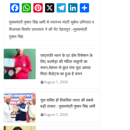
F
W
Pi
X
T
Li
S
a
h
nt
el
n
h
मुख्यमंत्री पुष्कर सिंह धामी से स्वास्थ्य मंत्री सुबोध उनियाल व
c
at
er
e
k
ar
विधायक किशोर उपाध्याय ने की भेंट देहरादून –मुख्यमंत्री
e
s
e
gr
e
e
पुष्कर सिंह
b
A
st
a
dI
o
p
m
n
राष्ट्रपति भवन के एट होम रिसेप्शन के
o
p
लिए अल्मोड़ा की गर्विता भाकुनी का
चयन,देशभर से कुल पांच युवा आपदा
k
मित्र कैडेट्स का हुआ है चयन
August 1, 2026
युवा शक्ति ही विकसित भारत की सबसे
बड़ी ताकत : मुख्यमंत्री पुष्कर सिंह धामी
August 1, 2026