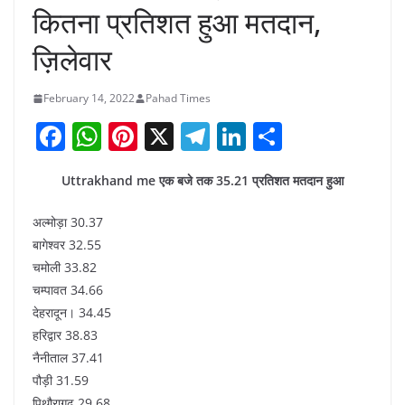
कितना प्रतिशत हुआ मतदान,
ज़िलेवार
February 14, 2022
Pahad Times
F
W
Pi
X
T
Li
S
a
h
nt
el
n
h
Uttrakhand me एक बजे तक 35.21 प्रतिशत मतदान हुआ
c
at
er
e
k
ar
e
s
e
gr
e
e
अल्मोड़ा 30.37
b
A
st
a
dI
बागेश्वर 32.55
चमोली 33.82
o
p
m
n
चम्पावत 34.66
o
p
देहरादून। 34.45
k
हरिद्वार 38.83
नैनीताल 37.41
पौड़ी 31.59
पिथौरागढ़ 29.68