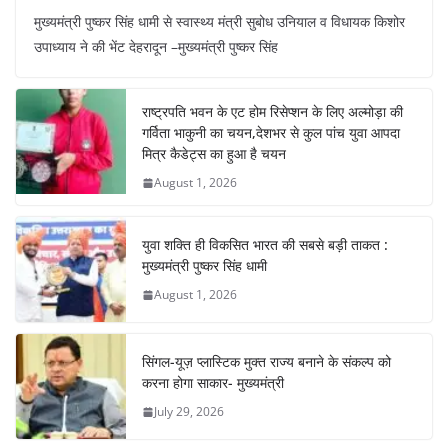
a
h
nt
el
n
h
मुख्यमंत्री पुष्कर सिंह धामी से स्वास्थ्य मंत्री सुबोध उनियाल व विधायक किशोर
c
at
er
e
k
ar
उपाध्याय ने की भेंट देहरादून –मुख्यमंत्री पुष्कर सिंह
e
s
e
gr
e
e
b
A
st
a
dI
राष्ट्रपति भवन के एट होम रिसेप्शन के लिए अल्मोड़ा की
o
p
m
n
गर्विता भाकुनी का चयन,देशभर से कुल पांच युवा आपदा
o
p
मित्र कैडेट्स का हुआ है चयन
August 1, 2026
k
युवा शक्ति ही विकसित भारत की सबसे बड़ी ताकत :
मुख्यमंत्री पुष्कर सिंह धामी
August 1, 2026
सिंगल-यूज़ प्लास्टिक मुक्त राज्य बनाने के संकल्प को
करना होगा साकार- मुख्यमंत्री
July 29, 2026