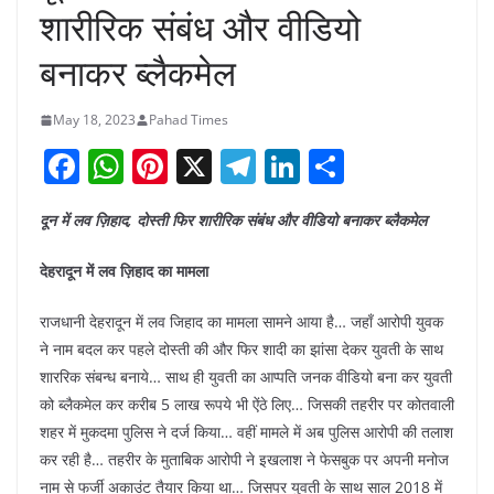
शारीरिक संबंध और वीडियो
बनाकर ब्लैकमेल
May 18, 2023
Pahad Times
F
W
Pi
X
T
Li
S
a
h
nt
el
n
h
दून में लव ज़िहाद, दोस्ती फिर शारीरिक संबंध और वीडियो बनाकर ब्लैकमेल
c
at
er
e
k
ar
e
s
e
gr
e
e
देहरादून में लव ज़िहाद का मामला
b
A
st
a
dI
राजधानी देहरादून में लव जिहाद का मामला सामने आया है… जहाँ आरोपी युवक
o
p
m
n
ने नाम बदल कर पहले दोस्ती की और फिर शादी का झांसा देकर युवती के साथ
o
p
शाररिक संबन्ध बनाये… साथ ही युवती का आप्पति जनक वीडियो बना कर युवती
k
को ब्लैकमेल कर करीब 5 लाख रूपये भी ऐंठे लिए… जिसकी तहरीर पर कोतवाली
शहर में मुकदमा पुलिस ने दर्ज किया… वहीं मामले में अब पुलिस आरोपी की तलाश
कर रही है… तहरीर के मुताबिक आरोपी ने इखलाश ने फेसबुक पर अपनी मनोज
नाम से फर्जी अकाउंट तैयार किया था… जिसपर युवती के साथ साल 2018 में