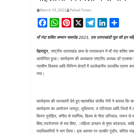
March 19, 2023
Pahad Times
F
W
Pi
X
T
Li
S
a
h
nt
el
n
h
माँ नंदा शक्ति सम्मान समारोह 2023, दस उत्तराखंडी मूल की इन महि
c
at
er
e
k
ar
e
s
e
gr
e
e
देहरादून_
राष्ट्रीय उत्तराखंड सभा के तत्वावधान में माँ नंदा शक्
b
A
st
a
dI
आयोजित हुआ। कार्यक्रम की अध्यक्षता राष्ट्रीय अध्यक्ष डॉ प्रकाश
ग्रामीण विकास आदि विभिन्न क्षेत्रों में उल्लेखनीय उपलब्धि प्राप्त 
o
p
m
n
गया।
o
p
k
कार्यक्रम की जानकारी देते हुए महासचिव संजीव नेगी ने बताया कि सभा द
कार्यक्रम का आयोजन जयपुर, लुधियाना, व पटियाला आदि जिलो में आय
किरण पुरोहित, संगीत से स्वर्णिमा, फ़िल्म से गीता उनियाल, गायन स
बिष्ट,स्वरोजगार से रमा बिष्ट, ।महिला उत्थान से पुष्पा कांडपाल, साह
पदाधिकारियों ने भाग लिया। इस अवसर पर दलबीर पुंडीर, सरिता भंडारी,