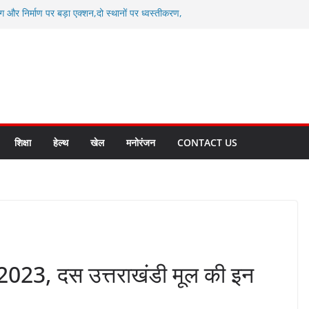
ग और निर्माण पर बड़ा एक्शन,दो स्थानों पर ध्वस्तीकरण,
माण सील
्षा, श्रमिक हित और आधारभूत विकास को नई गति : धामी
सले
कल टू ग्लोबल’ के संकल्प को आगे बढ़ा रही उत्तराखंड
े उत्तराखंड के पदक विजेताओं और प्रशिक्षकों को
सम्मानित
ाखंड क्रीड़ा विश्वविद्यालय गौलापार के निर्माण कार्यों की
शिक्षा
हेल्थ
खेल
मनोरंजन
CONTACT US
ह 2023, दस उत्तराखंडी मूल की इन