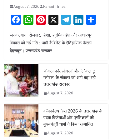
August 7, 2026
Pahad Times
F
W
Pi
X
T
Li
S
a
h
nt
el
n
h
जनकल्याण, रोजगार, शिक्षा, श्रमिक हित और आधारभूत
c
at
er
e
k
ar
विकास को नई गति : धामी कैबिनेट के ऐतिहासिक फैसले
e
s
e
gr
e
e
देहरादून। उत्तराखंड सरकार
b
A
st
a
dI
o
p
m
n
‘वोकल फॉर लोकल’ और ‘लोकल टू
o
p
ग्लोबल’ के संकल्प को आगे बढ़ा रही
उत्तराखंड सरकार
k
August 7, 2026
कॉमनवेल्थ गेम्स 2026 के उत्तराखंड के
पदक विजेताओं और प्रशिक्षकों को
मुख्यमंत्री धामी ने किया सम्मानित
August 7, 2026