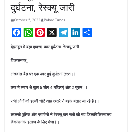
दुर्घटना, रेस्क्यू जारी
October 5, 2022
Pahad Times
F
W
Pi
X
T
Li
S
a
h
nt
el
n
h
देहरादून में बड़ा हादसा, कार दुर्घटना, रेस्क्यू जारी
c
at
er
e
k
ar
e
s
e
gr
e
e
विकासनगर_
b
A
st
a
dI
लखवाड़ बैड़ पर एक कार हुई दुर्घटनाग्रस्त।।
o
p
m
n
o
p
कार मे सवार थे कुल 6 लोग 4 महिलाएं और 2 पुरूष।।
k
सभी लोगों को हल्की चोटें आई खतरे से बहार बताए जा रहे है।।
कालसी पुलिस और ग्रामीणों ने रेस्क्यू कर सभी को उप जिलाचिकित्सालय
विकासनगर इलाज के लिए भेजा।।