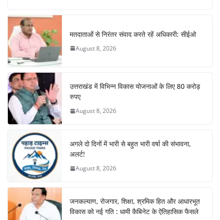
e
s
e
gr
e
e
b
A
st
a
dI
o
p
m
n
मतदाताओं से निरंतर संवाद करते रहें अधिकारी: सीईओ
o
p
August 8, 2026
k
उत्तराखंड में विभिन्न विकास योजनाओं के लिए 80 करोड़
रुपए
August 8, 2026
अगले दो दिनों में भारी से बहुत भारी वर्षा की संभावना,
अलर्ट!
August 8, 2026
जनकल्याण, रोजगार, शिक्षा, श्रमिक हित और आधारभूत
विकास को नई गति : धामी कैबिनेट के ऐतिहासिक फैसले