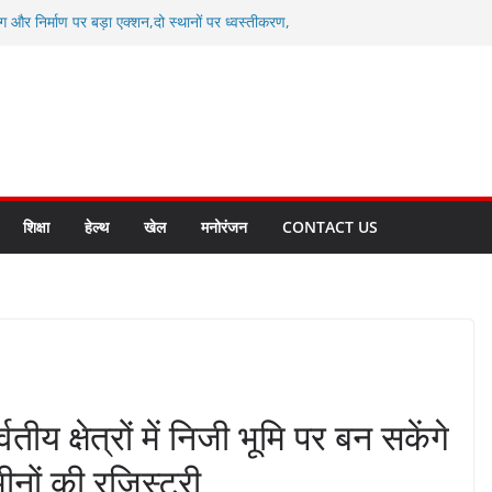
ग और निर्माण पर बड़ा एक्शन,दो स्थानों पर ध्वस्तीकरण,
माण सील
्षा, श्रमिक हित और आधारभूत विकास को नई गति : धामी
सले
कल टू ग्लोबल’ के संकल्प को आगे बढ़ा रही उत्तराखंड
े उत्तराखंड के पदक विजेताओं और प्रशिक्षकों को
सम्मानित
ाखंड क्रीड़ा विश्वविद्यालय गौलापार के निर्माण कार्यों की
शिक्षा
हेल्थ
खेल
मनोरंजन
CONTACT US
तीय क्षेत्रों में निजी भूमि पर बन सकेंगे
ीनों की रजिस्ट्री