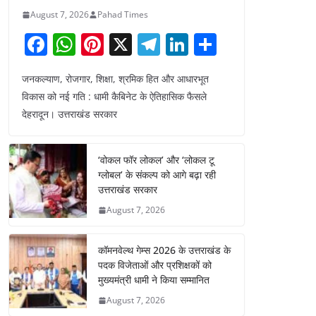
August 7, 2026
Pahad Times
F
W
Pi
X
T
Li
S
a
h
nt
el
n
h
जनकल्याण, रोजगार, शिक्षा, श्रमिक हित और आधारभूत
c
at
er
e
k
ar
विकास को नई गति : धामी कैबिनेट के ऐतिहासिक फैसले
e
s
e
gr
e
e
देहरादून। उत्तराखंड सरकार
b
A
st
a
dI
o
p
m
n
‘वोकल फॉर लोकल’ और ‘लोकल टू
o
p
ग्लोबल’ के संकल्प को आगे बढ़ा रही
उत्तराखंड सरकार
k
August 7, 2026
कॉमनवेल्थ गेम्स 2026 के उत्तराखंड के
पदक विजेताओं और प्रशिक्षकों को
मुख्यमंत्री धामी ने किया सम्मानित
August 7, 2026