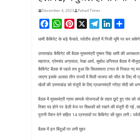
December 4, 2023
Pahad Times
F
W
Pi
X
T
Li
S
a
h
nt
el
n
h
धामी कैबिनेट के बड़े फैसले, पर्वतीय क्षेत्रों में निजी भूमि पर बन सके
c
at
er
e
k
ar
e
s
e
gr
e
e
उत्तराखंड कैबिनेट की बैठक मुख्यमंत्री पुष्कर सिंह धामी की अध्यक्ष
b
A
st
a
dI
महाराज, प्रेमचंद अग्रवाल, रेखा आर्य, सुबोध उनियाल बैठक में मौजूद र
कैबिनेट बैठक से पहले तय हुआ कि सिलक्यारा टनल से निकल गए मजदूर
o
p
m
n
जाएगा इसके अलावा तीन राज्यों में मिली भाजपा को जीत के लिए भी प्रध
o
p
खेलों की उत्तराखंड को मंजूरी के लिए प्रधानमंत्री नरेंद्र मोदी को ध
k
बैठक में मुख्यमंत्री ग्राम सम्पर्क योजनाओं के तहत छूटे हुए गांव
रिक्त पद होने पर डेली वेज पर शिक्षकों को रखने की मंजूरी दी गई
पुरानी पेंशन देने सहित 14 प्रस्तावों पर कैबिनेट की मुहर लगी। पर्वतीय
बैठक में इन बिंदुओं पर लगी मुहर