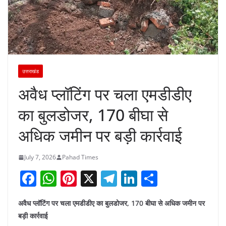
उत्तराखंड
अवैध प्लॉटिंग पर चला एमडीडीए
का बुलडोजर, 170 बीघा से
अधिक जमीन पर बड़ी कार्रवाई
July 7, 2026
Pahad Times
F
W
Pi
X
T
Li
S
a
h
nt
el
n
h
अवैध प्लॉटिंग पर चला एमडीडीए का बुलडोजर, 170 बीघा से अधिक जमीन पर
c
at
er
e
k
ar
बड़ी कार्रवाई