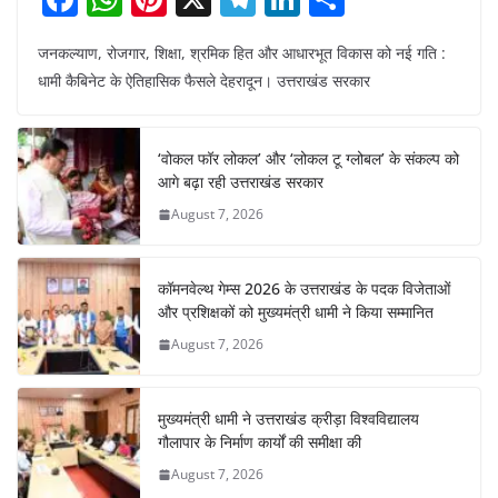
a
h
nt
el
n
h
जनकल्याण, रोजगार, शिक्षा, श्रमिक हित और आधारभूत विकास को नई गति :
c
at
er
e
k
ar
धामी कैबिनेट के ऐतिहासिक फैसले देहरादून। उत्तराखंड सरकार
e
s
e
gr
e
e
b
A
st
a
dI
‘वोकल फॉर लोकल’ और ‘लोकल टू ग्लोबल’ के संकल्प को
o
p
m
n
आगे बढ़ा रही उत्तराखंड सरकार
o
p
August 7, 2026
k
कॉमनवेल्थ गेम्स 2026 के उत्तराखंड के पदक विजेताओं
और प्रशिक्षकों को मुख्यमंत्री धामी ने किया सम्मानित
August 7, 2026
मुख्यमंत्री धामी ने उत्तराखंड क्रीड़ा विश्वविद्यालय
गौलापार के निर्माण कार्यों की समीक्षा की
August 7, 2026