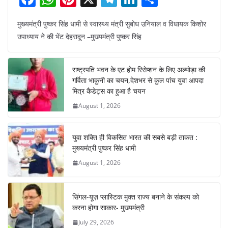
a
h
nt
el
n
h
मुख्यमंत्री पुष्कर सिंह धामी से स्वास्थ्य मंत्री सुबोध उनियाल व विधायक किशोर
c
at
er
e
k
ar
उपाध्याय ने की भेंट देहरादून –मुख्यमंत्री पुष्कर सिंह
e
s
e
gr
e
e
b
A
st
a
dI
राष्ट्रपति भवन के एट होम रिसेप्शन के लिए अल्मोड़ा की
o
p
m
n
गर्विता भाकुनी का चयन,देशभर से कुल पांच युवा आपदा
o
p
मित्र कैडेट्स का हुआ है चयन
August 1, 2026
k
युवा शक्ति ही विकसित भारत की सबसे बड़ी ताकत :
मुख्यमंत्री पुष्कर सिंह धामी
August 1, 2026
सिंगल-यूज़ प्लास्टिक मुक्त राज्य बनाने के संकल्प को
करना होगा साकार- मुख्यमंत्री
July 29, 2026