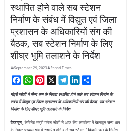
स्थापित होने वाले सब स्टेशन
निर्माण के संबंध में विद्युत एवं जिला
प्रशासन के अधिकारियों संग की
बैठक, सब स्टेशन निर्माण के लिए
शीघ्र भूमि तलाशने के निर्देश
September 29, 2023
Pahad Times
F
W
Pi
X
T
Li
S
a
h
nt
el
n
h
मंत्री जोशी ने सैन्य धाम के निकट स्थापित होने वाले सब स्टेशन निर्माण के
c
at
er
e
k
ar
संबंध में विद्युत एवं जिला प्रशासन के अधिकारियों संग की बैठक, सब स्टेशन
e
s
e
gr
e
e
निर्माण के लिए शीघ्र भूमि तलाशने के निर्देश
b
A
st
a
dI
देहरादून_
कैबिनेट मंत्री गणेश जोशी ने आज कैंप कार्यालय में देहरादून सैन्य धाम
o
p
m
n
के निकट पुरकूल गांव में स्थापित होने वाले सब स्टेशन ( बिजली घर) के निर्माण