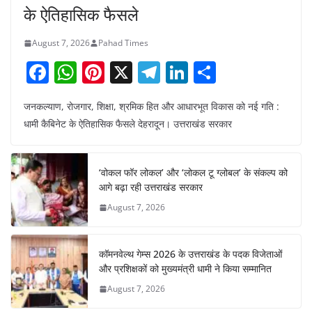
के ऐतिहासिक फैसले
August 7, 2026
Pahad Times
F
W
Pi
X
T
Li
S
a
h
nt
el
n
h
जनकल्याण, रोजगार, शिक्षा, श्रमिक हित और आधारभूत विकास को नई गति :
c
at
er
e
k
ar
धामी कैबिनेट के ऐतिहासिक फैसले देहरादून। उत्तराखंड सरकार
e
s
e
gr
e
e
b
A
st
a
dI
‘वोकल फॉर लोकल’ और ‘लोकल टू ग्लोबल’ के संकल्प को
o
p
m
n
आगे बढ़ा रही उत्तराखंड सरकार
o
p
August 7, 2026
k
कॉमनवेल्थ गेम्स 2026 के उत्तराखंड के पदक विजेताओं
और प्रशिक्षकों को मुख्यमंत्री धामी ने किया सम्मानित
August 7, 2026