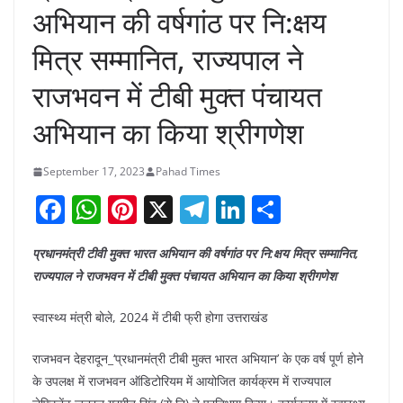
अभियान की वर्षगांठ पर नि:क्षय
मित्र सम्मानित, राज्यपाल ने
राजभवन में टीबी मुक्त पंचायत
अभियान का किया श्रीगणेश
September 17, 2023
Pahad Times
F
W
Pi
X
T
Li
S
a
h
nt
el
n
h
प्रधानमंत्री टीवी मुक्त भारत अभियान की वर्षगांठ पर नि:क्षय मित्र सम्मानित,
c
at
er
e
k
ar
राज्यपाल ने राजभवन में टीबी मुक्त पंचायत अभियान का किया श्रीगणेश
e
s
e
gr
e
e
b
A
st
a
dI
स्वास्थ्य मंत्री बोले, 2024 में टीबी फ्री होगा उत्तराखंड
o
p
m
n
राजभवन देहरादून_‘प्रधानमंत्री टीबी मुक्त भारत अभियान’ के एक वर्ष पूर्ण होने
o
p
के उपलक्ष में राजभवन ऑडिटोरियम में आयोजित कार्यक्रम में राज्यपाल