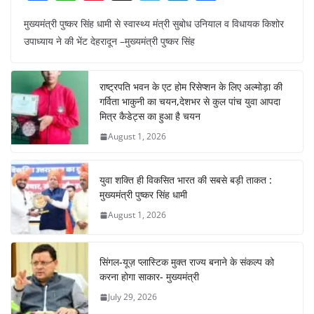
a
h
nt
el
n
h
मुख्यमंत्री पुष्कर सिंह धामी से स्वास्थ्य मंत्री सुबोध उनियाल व विधायक किशोर
c
at
er
e
k
ar
उपाध्याय ने की भेंट देहरादून –मुख्यमंत्री पुष्कर सिंह
e
s
e
gr
e
e
b
A
st
a
dI
राष्ट्रपति भवन के एट होम रिसेप्शन के लिए अल्मोड़ा की
o
p
m
n
गर्विता भाकुनी का चयन,देशभर से कुल पांच युवा आपदा
o
p
मित्र कैडेट्स का हुआ है चयन
August 1, 2026
k
युवा शक्ति ही विकसित भारत की सबसे बड़ी ताकत :
मुख्यमंत्री पुष्कर सिंह धामी
August 1, 2026
सिंगल-यूज़ प्लास्टिक मुक्त राज्य बनाने के संकल्प को
करना होगा साकार- मुख्यमंत्री
July 29, 2026