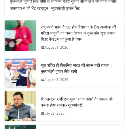
मुख्यमंत्री पुष्कर सिंह धामी से स्वास्थ्य मंत्री सुबोध उनियाल व विधायक किशोर
c
at
er
e
k
ar
उपाध्याय ने की भेंट देहरादून –मुख्यमंत्री पुष्कर सिंह
e
s
e
gr
e
e
b
A
st
a
dI
राष्ट्रपति भवन के एट होम रिसेप्शन के लिए अल्मोड़ा की
o
p
m
n
गर्विता भाकुनी का चयन,देशभर से कुल पांच युवा आपदा
o
p
मित्र कैडेट्स का हुआ है चयन
August 1, 2026
k
युवा शक्ति ही विकसित भारत की सबसे बड़ी ताकत :
मुख्यमंत्री पुष्कर सिंह धामी
August 1, 2026
सिंगल-यूज़ प्लास्टिक मुक्त राज्य बनाने के संकल्प को
करना होगा साकार- मुख्यमंत्री
July 29, 2026