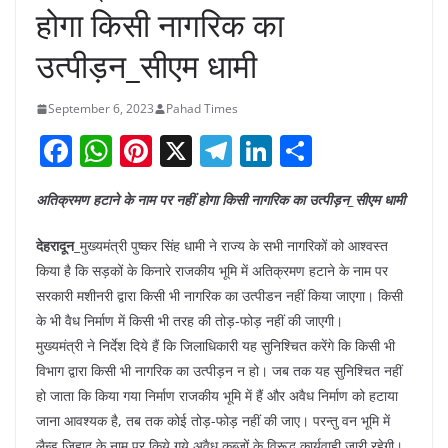
होगा किसी नागरिक का
उत्पीड़न_सीएम धामी
September 6, 2023
Pahad Times
F
W
Pi
X
T
Li
S
a
h
nt
el
n
h
अतिक्रमण हटाने के नाम पर नहीं होगा किसी नागरिक का उत्पीड़न_सीएम धामी
c
at
er
e
k
ar
e
s
e
gr
e
e
देहरादून_
मुख्यमंत्री पुष्कर सिंह धामी ने राज्य के सभी नागरिकों को आश्वस्त
b
A
st
a
dI
किया है कि सड़कों के किनारे राजकीय भूमि में अतिक्रमण हटाने के नाम पर
सरकारी मशीनरी द्वारा किसी भी नागरिक का उत्पीडन नहीं किया जाएगा। किसी
o
p
m
n
के भी वैध निर्माण में किसी भी तरह की तोड़-फोड़ नहीं की जाएगी।
o
p
मुख्यमंत्री ने निर्देश दिये हैं कि जिलाधिकारी यह सुनिश्चित करेंगे कि किसी भी
k
विभाग द्वारा किसी भी नागरिक का उत्पीड़न न हो। जब तक यह सुनिश्चित नहीं
हो जाता कि किया गया निर्माण राजकीय भूमि में हैं और अवैध निर्माण को हटाया
जाना आवश्यक है, तब तक कोई तोड़-फोड़ नहीं की जाए। परन्तु वन भूमि में
लैन्ड जिहाद के नाम पर किये गये अवैध कब्जों के विरूद्ध कार्यवाही जारी रहेगी।