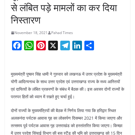
से लंबित पड़े मामलों का कर दिया
निस्तारण
November 18, 2021
Pahad Times
F
W
Pi
X
T
Li
S
a
h
nt
el
n
h
c
at
er
e
k
ar
e
s
e
gr
e
e
मुख्यमंत्री पुष्कर सिंह धामी ने गुरुवार को लखनऊ में उत्तर प्रदेश के मुख्यमंत्री
b
A
st
a
dI
योगी आदित्यनाथ के साथ उत्तर प्रदेश एवं उत्तराखण्ड राज्य के मध्य आस्तियों
एवं दायित्वों के लंबित प्रकरणों के संबंध में बैठक की। इस अवसर दोनों राज्यों के
o
p
m
n
परस्पर हितों को ध्यान में रखते हुए चर्चा हुई।
o
p
k
दोनों राज्यों के मुख्यमंत्रियों की बैठक में निर्णय लिया गया कि हरिद्वार स्थित
अलकनंदा पर्यटक आवास गृह का लोकार्पण दिसम्बर 2021 में किया जाएगा और
तत्समय पूर्व पर्यटक आवास गृह उत्तराखंड को हस्तांतरित किया जाएगा। किच्छा
में उत्तर प्रदेश सिंचाई विभाग की बस स्टैंड की भूमि को उत्तराखण्ड को 15 दिन