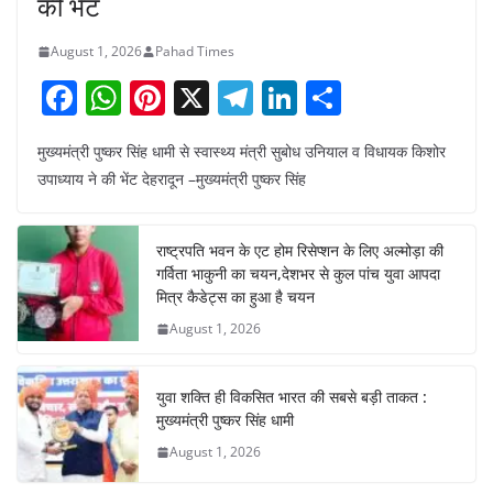
की भेंट
August 1, 2026
Pahad Times
F
W
Pi
X
T
Li
S
a
h
nt
el
n
h
मुख्यमंत्री पुष्कर सिंह धामी से स्वास्थ्य मंत्री सुबोध उनियाल व विधायक किशोर
c
at
er
e
k
ar
उपाध्याय ने की भेंट देहरादून –मुख्यमंत्री पुष्कर सिंह
e
s
e
gr
e
e
b
A
st
a
dI
राष्ट्रपति भवन के एट होम रिसेप्शन के लिए अल्मोड़ा की
o
p
m
n
गर्विता भाकुनी का चयन,देशभर से कुल पांच युवा आपदा
o
p
मित्र कैडेट्स का हुआ है चयन
August 1, 2026
k
युवा शक्ति ही विकसित भारत की सबसे बड़ी ताकत :
मुख्यमंत्री पुष्कर सिंह धामी
August 1, 2026