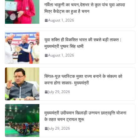
o
p
m
n
गर्विता भाकुनी का चयन,देशभर से कुल पांच युवा आपदा
o
p
मित्र कैडेट्स का हुआ है चयन
August 1, 2026
k
युवा शक्ति ही विकसित भारत की सबसे बड़ी ताकत :
मुख्यमंत्री पुष्कर सिंह धामी
August 1, 2026
सिंगल-यूज़ प्लास्टिक मुक्त राज्य बनाने के संकल्प को
करना होगा साकार- मुख्यमंत्री
July 29, 2026
मुख्यमंत्री उदीयमान खिलाड़ी उन्नयन छात्रवृत्ति योजना
के तहत चयन ट्रायल शुरू
July 29, 2026