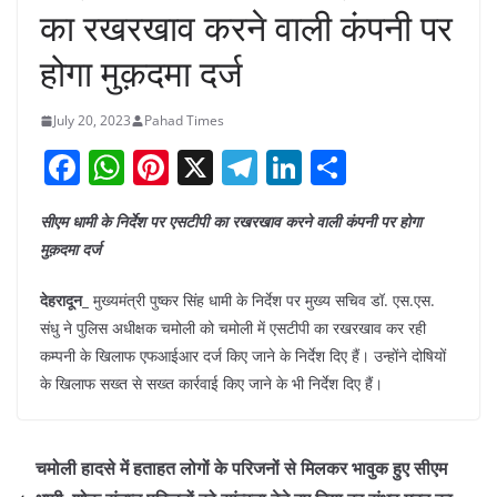
का रखरखाव करने वाली कंपनी पर
होगा मुक़दमा दर्ज
July 20, 2023
Pahad Times
F
W
Pi
X
T
Li
S
a
h
nt
el
n
h
सीएम धामी के निर्देश पर एसटीपी का रखरखाव करने वाली कंपनी पर होगा
c
at
er
e
k
ar
मुक़दमा दर्ज
e
s
e
gr
e
e
b
A
st
a
dI
देहरादून_
मुख्यमंत्री पुष्कर सिंह धामी के निर्देश पर मुख्य सचिव डॉ. एस.एस.
संधु ने पुलिस अधीक्षक चमोली को चमोली में एसटीपी का रखरखाव कर रही
o
p
m
n
कम्पनी के खिलाफ एफआईआर दर्ज किए जाने के निर्देश दिए हैं। उन्होंने दोषियों
o
p
के खिलाफ सख्त से सख्त कार्रवाई किए जाने के भी निर्देश दिए हैं।
k
चमोली हादसे में हताहत लोगों के परिजनों से मिलकर भावुक हुए सीएम