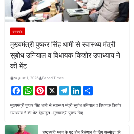
उत्तराखंड
मुख्यमंत्री पुष्कर सिंह धामी से स्वास्थ्य मंत्री
सुबोध उनियाल व विधायक किशोर उपाध्याय ने
की भेंट
August 1, 2026
Pahad Times
F
W
Pi
X
T
Li
S
a
h
nt
el
n
h
मुख्यमंत्री पुष्कर सिंह धामी से स्वास्थ्य मंत्री सुबोध उनियाल व विधायक किशोर
c
at
er
e
k
ar
उपाध्याय ने की भेंट देहरादून –मुख्यमंत्री पुष्कर सिंह
e
s
e
gr
e
e
b
A
st
a
dI
राष्ट्रपति भवन के एट होम रिसेप्शन के लिए अल्मोड़ा की