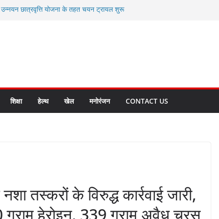
ी उन्नयन छात्रवृत्ति योजना के तहत चयन ट्रायल शुरू
 से स्वास्थ्य मंत्री सुबोध उनियाल व विधायक किशोर
सेप्शन के लिए अल्मोड़ा की गर्विता भाकुनी का
ा आपदा मित्र कैडेट्स का हुआ है चयन
ी सबसे बड़ी ताकत : मुख्यमंत्री पुष्कर सिंह धामी
ाज्य बनाने के संकल्प को करना होगा साकार- मुख्यमंत्री
शिक्षा
हेल्थ
खेल
मनोरंजन
CONTACT US
नशा तस्करों के विरुद्ध कार्रवाई जारी,
0 ग्राम हेरोइन, 339 ग्राम अवैध चरस