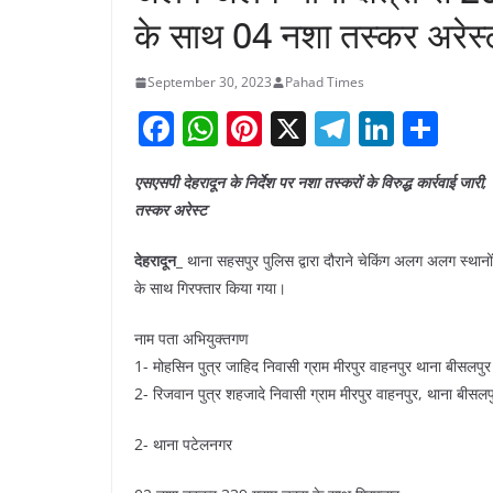
के साथ 04 नशा तस्कर अरेस्
September 30, 2023
Pahad Times
F
W
Pi
X
T
Li
S
a
h
nt
el
n
h
एसएसपी देहरादून के निर्देश पर नशा तस्करों के विरुद्ध कार्रवाई ज
c
at
er
e
k
ar
तस्कर अरेस्ट
e
s
e
gr
e
e
b
A
st
a
dI
देहरादून_
थाना सहसपुर पुलिस द्वारा दौराने चेकिंग अलग अलग स्थान
के साथ गिरफ्तार किया गया।
o
p
m
n
o
p
नाम पता अभियुक्तगण
k
1- मोहसिन पुत्र जाहिद निवासी ग्राम मीरपुर वाहनपुर थाना बीसलपु
2- रिजवान पुत्र शहजादे निवासी ग्राम मीरपुर वाहनपुर, थाना बीसल
2- थाना पटेलनगर