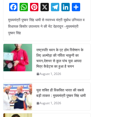
F
W
Pi
X
T
Li
S
a
h
nt
el
n
h
मुख्यमंत्री पुष्कर सिंह धामी से स्वास्थ्य मंत्री सुबोध उनियाल व
c
at
er
e
k
ar
विधायक किशोर उपाध्याय ने की भेंट देहरादून –मुख्यमंत्री
e
s
e
gr
e
e
पुष्कर सिंह
b
A
st
a
dI
o
p
m
n
राष्ट्रपति भवन के एट होम रिसेप्शन के
o
p
लिए अल्मोड़ा की गर्विता भाकुनी का
चयन,देशभर से कुल पांच युवा आपदा
k
मित्र कैडेट्स का हुआ है चयन
August 1, 2026
युवा शक्ति ही विकसित भारत की सबसे
बड़ी ताकत : मुख्यमंत्री पुष्कर सिंह धामी
August 1, 2026