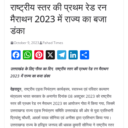
राष्ट्रीय स्तर की प्रथम रेड रन
मैराथन 2023 में राज्य का बजा
डंका
October 9, 2023
Pahad Times
F
W
Pi
X
T
Li
S
a
h
nt
el
n
h
उत्तराखंड के लिए गौरव का दिन, राष्ट्रीय स्तर की प्रथम रेड रन मैराथन
c
at
er
e
k
ar
2023 में राज्य का बजा डंका
e
s
e
gr
e
e
b
A
st
a
dI
देहरादून_
राष्ट्रीय एड्स नियंत्रण कार्यक्रम, स्वास्थ्य एवं परिवार कल्याण
मंत्रालय भारत सरकार के अन्तर्गत दिनांक 08 अक्टूबर 2023 को राष्ट्रीय
o
p
m
n
स्तर की प्रथम रेड रन मैराथन 2023 का आयोजन गोवा में किया गया, जिसमें
o
p
उत्तराखण्ड राज्य एड्स नियंत्रण समिति उत्तराखंड की ओर से युवा प्रतिभागी
k
प्रियांशु चौधरी, आदर्श यादव सोनिया एवं अनीशा द्वारा प्रतिभाग किया गया।
उत्तराखण्ड राज्य के हरिद्वार जनपद की धावक कुमारी सोनिया ने राष्ट्रीय स्तर