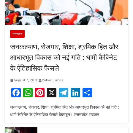
उत्तराखंड
जनकल्याण, रोजगार, शिक्षा, श्रमिक हित और
आधारभूत विकास को नई गति : धामी कैबिनेट
के ऐतिहासिक फैसले
August 7, 2026
Pahad Times
F
W
Pi
X
T
Li
S
a
h
nt
el
n
h
जनकल्याण, रोजगार, शिक्षा, श्रमिक हित और आधारभूत विकास को नई गति :
c
at
er
e
k
ar
धामी कैबिनेट के ऐतिहासिक फैसले देहरादून। उत्तराखंड सरकार
e
s
e
gr
e
e
b
A
st
a
dI