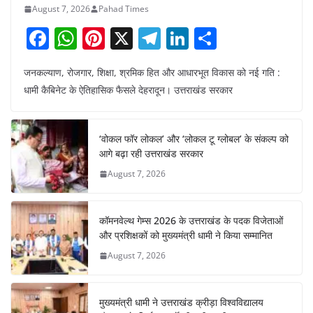
August 7, 2026
Pahad Times
F
W
Pi
X
T
Li
S
a
h
nt
el
n
h
जनकल्याण, रोजगार, शिक्षा, श्रमिक हित और आधारभूत विकास को नई गति :
c
at
er
e
k
ar
धामी कैबिनेट के ऐतिहासिक फैसले देहरादून। उत्तराखंड सरकार
e
s
e
gr
e
e
b
A
st
a
dI
‘वोकल फॉर लोकल’ और ‘लोकल टू ग्लोबल’ के संकल्प को
o
p
m
n
आगे बढ़ा रही उत्तराखंड सरकार
o
p
August 7, 2026
k
कॉमनवेल्थ गेम्स 2026 के उत्तराखंड के पदक विजेताओं
और प्रशिक्षकों को मुख्यमंत्री धामी ने किया सम्मानित
August 7, 2026
मुख्यमंत्री धामी ने उत्तराखंड क्रीड़ा विश्वविद्यालय