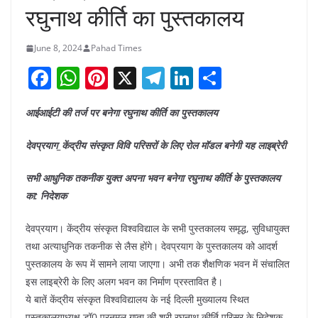
रघुनाथ कीर्ति का पुस्तकालय
June 8, 2024
Pahad Times
F
W
Pi
X
T
Li
S
a
h
nt
el
n
h
आईआईटी की तर्ज पर बनेगा रघुनाथ कीर्ति का पुस्तकालय
c
at
er
e
k
ar
e
s
e
gr
e
e
देवप्रयाग_केंद्रीय संस्कृत विवि परिसरों के लिए रोल मॉडल बनेगी यह लाइब्रेरी
b
A
st
a
dI
सभी आधुनिक तकनीक युक्त अपना भवन बनेगा रघुनाथ कीर्ति के पुस्तकालय
o
p
m
n
का: निदेशक
o
p
देवप्रयाग। केंद्रीय संस्कृत विश्वविद्याल के सभी पुस्तकालय समृद्ध, सुविधायुक्त
k
तथा अत्याधुनिक तकनीक से लैस होंगे। देवप्रयाग के पुस्तकालय को आदर्श
पुस्तकालय के रूप में सामने लाया जाएगा। अभी तक शैक्षणिक भवन में संचालित
इस लाइब्रेरी के लिए अलग भवन का निर्माण प्रस्तावित है।
ये बातें केंद्रीय संस्कृत विश्वविद्यालय के नई दिल्ली मुख्यालय स्थित
पुस्तकालयाध्यक्ष डॉ0 पूरनमल गुप्ता की श्री रघुनाथ कीर्ति परिसर के निदेशक