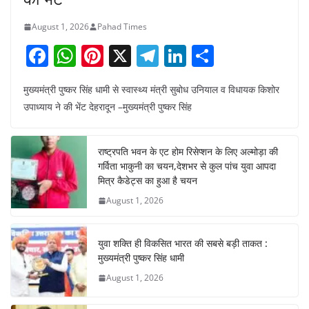
August 1, 2026
Pahad Times
F
W
Pi
X
T
Li
S
a
h
nt
el
n
h
मुख्यमंत्री पुष्कर सिंह धामी से स्वास्थ्य मंत्री सुबोध उनियाल व विधायक किशोर
c
at
er
e
k
ar
उपाध्याय ने की भेंट देहरादून –मुख्यमंत्री पुष्कर सिंह
e
s
e
gr
e
e
b
A
st
a
dI
राष्ट्रपति भवन के एट होम रिसेप्शन के लिए अल्मोड़ा की
o
p
m
n
गर्विता भाकुनी का चयन,देशभर से कुल पांच युवा आपदा
o
p
मित्र कैडेट्स का हुआ है चयन
August 1, 2026
k
युवा शक्ति ही विकसित भारत की सबसे बड़ी ताकत :
मुख्यमंत्री पुष्कर सिंह धामी
August 1, 2026