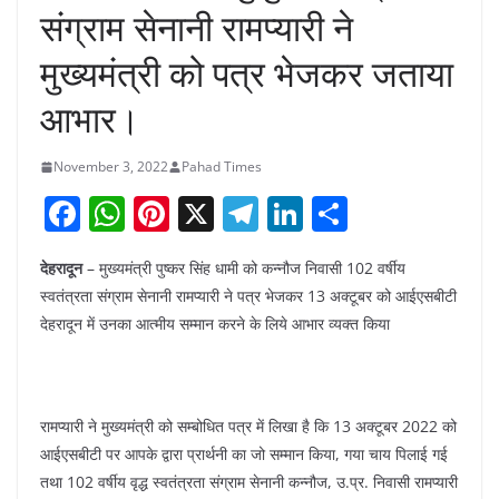
संग्राम सेनानी रामप्यारी ने
मुख्यमंत्री को पत्र भेजकर जताया
आभार।
November 3, 2022
Pahad Times
F
W
Pi
X
T
Li
S
a
h
nt
el
n
h
देहरादून
– मुख्यमंत्री पुष्कर सिंह धामी को कन्नौज निवासी 102 वर्षीय
c
at
er
e
k
ar
स्वतंत्रता संग्राम सेनानी रामप्यारी ने पत्र भेजकर 13 अक्टूबर को आईएसबीटी
e
s
e
gr
e
e
देहरादून में उनका आत्मीय सम्मान करने के लिये आभार व्यक्त किया
b
A
st
a
dI
o
p
m
n
o
p
रामप्यारी ने मुख्यमंत्री को सम्बोधित पत्र में लिखा है कि 13 अक्टूबर 2022 को
k
आईएसबीटी पर आपके द्वारा प्रार्थनी का जो सम्मान किया, गया चाय पिलाई गई
तथा 102 वर्षीय वृद्ध स्वतंत्रता संग्राम सेनानी कन्नौज, उ.प्र. निवासी रामप्यारी