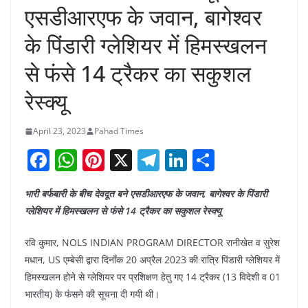
एसडीआरएफ के जवान, बागेश्वर
के पिंडारी ग्लेशियर में हिमस्खलन
से फंसे 14 ट्रैकर का सकुशल
रेस्क्यू
April 23, 2023
Pahad Times
F
W
Pi
X
T
Li
S
a
h
nt
el
n
h
भारी बर्फबारी के बीच देवदूत बने एसडीआरएफ के जवान, बागेश्वर के पिंडारी
c
at
er
e
k
ar
ग्लेशियर में हिमस्खलन से फंसे 14 ट्रैकर का सकुशल रेस्क्यू
e
s
e
gr
e
e
b
A
st
a
dI
रवि कुमार, NOLS INDIAN PROGRAM DIRECTOR रानीखेत व सुरेश
मधान, US एम्बेसी द्वारा दिनाँक 20 अप्रैल 2023 की रात्रि पिंडारी ग्लेशियर में
o
p
m
n
हिमस्खलन होने से ग्लेशियर पर प्रशिक्षण हेतु गए 14 ट्रैकर (13 विदेशी व 01
o
p
भारतीय) के फंसने की सूचना दी गयी थी।