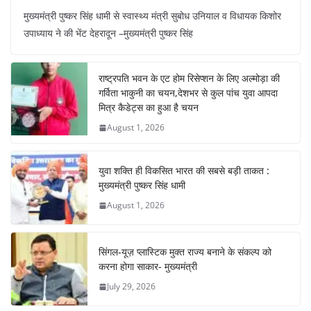
a
h
nt
el
n
h
मुख्यमंत्री पुष्कर सिंह धामी से स्वास्थ्य मंत्री सुबोध उनियाल व विधायक किशोर
c
at
er
e
k
ar
उपाध्याय ने की भेंट देहरादून –मुख्यमंत्री पुष्कर सिंह
e
s
e
gr
e
e
b
A
st
a
dI
राष्ट्रपति भवन के एट होम रिसेप्शन के लिए अल्मोड़ा की
o
p
m
n
गर्विता भाकुनी का चयन,देशभर से कुल पांच युवा आपदा
o
p
मित्र कैडेट्स का हुआ है चयन
August 1, 2026
k
युवा शक्ति ही विकसित भारत की सबसे बड़ी ताकत :
मुख्यमंत्री पुष्कर सिंह धामी
August 1, 2026
सिंगल-यूज़ प्लास्टिक मुक्त राज्य बनाने के संकल्प को
करना होगा साकार- मुख्यमंत्री
July 29, 2026