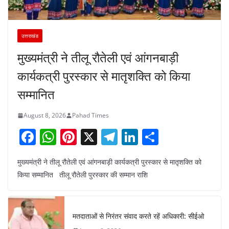
उत्तराखंड
मुख्यमंत्री ने तीलू रौतेली एवं आंगनबाड़ी
कार्यकत्री पुरस्कार से मातृशक्ति को किया
सम्मानित
August 8, 2026
Pahad Times
F
W
Pi
X
T
Li
S
a
h
nt
el
n
h
मुख्यमंत्री ने तीलू रौतेली एवं आंगनबाड़ी कार्यकत्री पुरस्कार से मातृशक्ति को
c
at
er
e
k
ar
किया सम्मानित तीलू रौतेली पुरस्कार की सम्मान राशि
e
s
e
gr
e
e
b
A
st
a
dI
o
p
m
n
मतदाताओं से निरंतर संवाद करते रहें अधिकारी: सीईओ