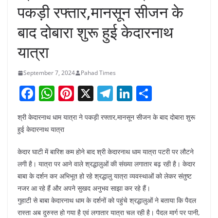
पकड़ी रफ्तार,मानसून सीजन के
बाद दोबारा शुरू हुई केदारनाथ
यात्रा
September 7, 2024
Pahad Times
F
W
Pi
X
T
Li
S
a
h
nt
el
n
h
श्री केदारनाथ धाम यात्रा ने पकड़ी रफ्तार,मानसून सीजन के बाद दोबारा शुरू
c
at
er
e
k
ar
हुई केदारनाथ यात्रा
e
s
e
gr
e
e
b
A
st
a
dI
केदार घाटी में बारिश कम होने बाद श्री केदारनाथ धाम यात्रा पटरी पर लौटने
लगी है। यात्रा पर आने वाले श्रद्धालुओं की संख्या लगातार बढ़ रही है। केदार
o
p
m
n
बाबा के दर्शन कर अभिभूत हो रहे श्रद्धालु यात्रा व्यवस्थाओं को लेकर संतुष्ट
o
p
नजर आ रहे हैं और अपने सुखद अनुभव साझा कर रहे हैं।
k
गुहाटी से बाबा केदारनाथ धाम के दर्शनों को पहुंचे श्रद्धालुओं ने बताया कि पैदल
रास्ता अब दुरुस्त हो गया है एवं लगातार यात्रा चल रही है। पैदल मार्ग पर पानी,