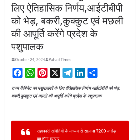
लिए ऐतिहासिक निर्णय,आईटीबीपी
को भेड़, बकरी,कुक्कुट एवं मछली
की आपूर्ति करेंगे प्रदेश के
पशुपालक
October 24, 2024
Pahad Times
F
W
Pi
X
T
Li
S
a
h
nt
el
n
h
राज्य कैबिनेट का पशुपालकों के लिए ऐतिहासिक निर्णय,आईटीबीपी को भेड़,
c
at
er
e
k
ar
बकरी,कुक्कुट एवं मछली की आपूर्ति करेंगे प्रदेश के पशुपालक
e
s
e
gr
e
e
b
A
st
a
dI
o
p
m
n
o
p
सहाकारी समितियों के माध्यम से सालाना ₹200 करोड़
का होगा व्यापार