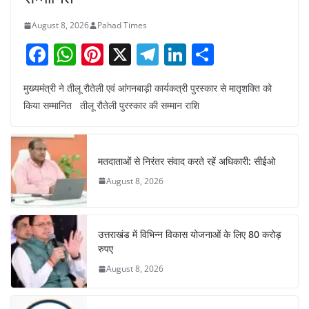
August 8, 2026
Pahad Times
F
W
Pi
X
T
Li
S
a
h
nt
el
n
h
मुख्यमंत्री ने तीलू रौतेली एवं आंगनबाड़ी कार्यकत्री पुरस्कार से मातृशक्ति को
c
at
er
e
k
ar
किया सम्मानित तीलू रौतेली पुरस्कार की सम्मान राशि
e
s
e
gr
e
e
b
A
st
a
dI
o
p
m
n
मतदाताओं से निरंतर संवाद करते रहें अधिकारी: सीईओ
o
p
August 8, 2026
k
उत्तराखंड में विभिन्न विकास योजनाओं के लिए 80 करोड़
रुपए
August 8, 2026