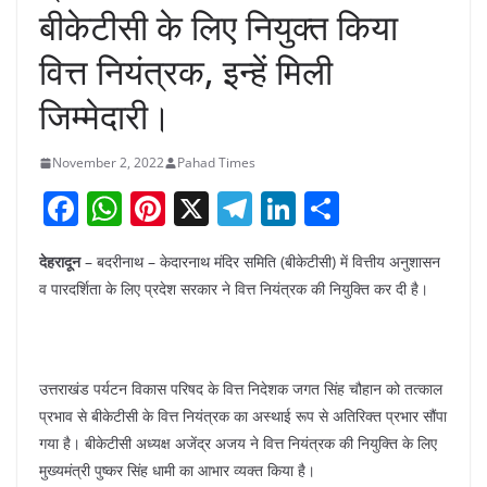
बीकेटीसी के लिए नियुक्त किया
वित्त नियंत्रक, इन्हें मिली
जिम्मेदारी।
November 2, 2022
Pahad Times
F
W
Pi
X
T
Li
S
a
h
nt
el
n
h
देहरादून
– बदरीनाथ – केदारनाथ मंदिर समिति (बीकेटीसी) में वित्तीय अनुशासन
c
at
er
e
k
ar
व पारदर्शिता के लिए प्रदेश सरकार ने वित्त नियंत्रक की नियुक्ति कर दी है।
e
s
e
gr
e
e
b
A
st
a
dI
o
p
m
n
उत्तराखंड पर्यटन विकास परिषद के वित्त निदेशक जगत सिंह चौहान को तत्काल
o
p
प्रभाव से बीकेटीसी के वित्त नियंत्रक का अस्थाई रूप से अतिरिक्त प्रभार सौंपा
k
गया है। बीकेटीसी अध्यक्ष अजेंद्र अजय ने वित्त नियंत्रक की नियुक्ति के लिए
मुख्यमंत्री पुष्कर सिंह धामी का आभार व्यक्त किया है।