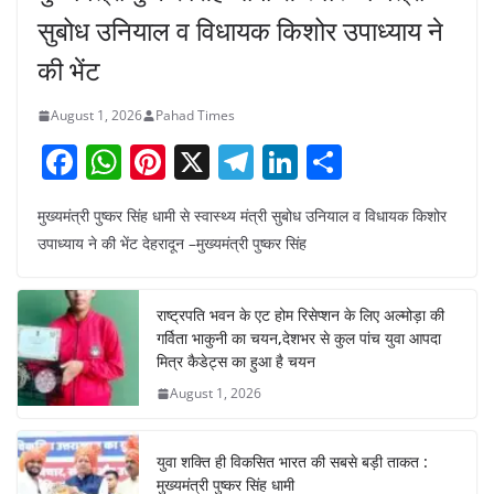
सुबोध उनियाल व विधायक किशोर उपाध्याय ने
की भेंट
August 1, 2026
Pahad Times
F
W
Pi
X
T
Li
S
a
h
nt
el
n
h
मुख्यमंत्री पुष्कर सिंह धामी से स्वास्थ्य मंत्री सुबोध उनियाल व विधायक किशोर
c
at
er
e
k
ar
उपाध्याय ने की भेंट देहरादून –मुख्यमंत्री पुष्कर सिंह
e
s
e
gr
e
e
b
A
st
a
dI
राष्ट्रपति भवन के एट होम रिसेप्शन के लिए अल्मोड़ा की
o
p
m
n
गर्विता भाकुनी का चयन,देशभर से कुल पांच युवा आपदा
o
p
मित्र कैडेट्स का हुआ है चयन
August 1, 2026
k
युवा शक्ति ही विकसित भारत की सबसे बड़ी ताकत :
मुख्यमंत्री पुष्कर सिंह धामी