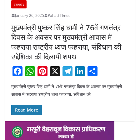
उत्तराखंड
January 26, 2025
Pahad Times
मुख्यमंत्री पुष्कर सिंह धामी ने 76वें गणतंत्र
दिवस के अवसर पर मुख्यमंत्री आवास में
फहराया राष्ट्रीय ध्वज फहराया, संविधान की
उद्देशिका की दिलायी शपथ
F
W
Pi
X
T
Li
S
a
h
nt
el
n
h
मुख्यमंत्री पुष्कर सिंह धामी ने 76वें गणतंत्र दिवस के अवसर पर मुख्यमंत्री
c
at
er
e
k
ar
आवास में फहराया राष्ट्रीय ध्वज फहराया, संविधान की
e
s
e
gr
e
e
b
A
st
a
dI
Read More
o
p
m
n
o
p