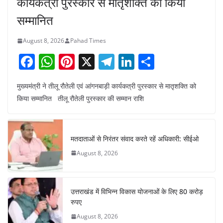
कार्यकत्री पुरस्कार से मातृशक्ति को किया
सम्मानित
August 8, 2026
Pahad Times
F
W
Pi
X
T
Li
S
a
h
nt
el
n
h
मुख्यमंत्री ने तीलू रौतेली एवं आंगनबाड़ी कार्यकत्री पुरस्कार से मातृशक्ति को
c
at
er
e
k
ar
किया सम्मानित तीलू रौतेली पुरस्कार की सम्मान राशि
e
s
e
gr
e
e
b
A
st
a
dI
o
p
m
n
मतदाताओं से निरंतर संवाद करते रहें अधिकारी: सीईओ
o
p
August 8, 2026
k
उत्तराखंड में विभिन्न विकास योजनाओं के लिए 80 करोड़
रुपए
August 8, 2026