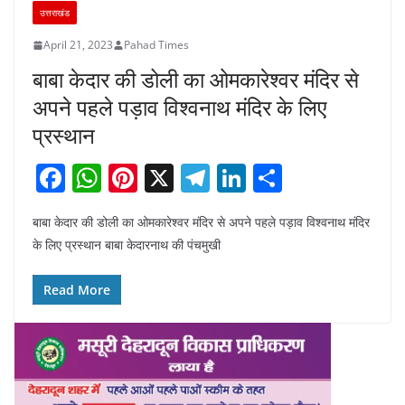
उत्तराखंड
April 21, 2023
Pahad Times
बाबा केदार की डोली का ओमकारेश्वर मंदिर से
अपने पहले पड़ाव विश्वनाथ मंदिर के लिए
प्रस्थान
F
W
Pi
X
T
Li
S
a
h
nt
el
n
h
बाबा केदार की डोली का ओमकारेश्वर मंदिर से अपने पहले पड़ाव विश्वनाथ मंदिर
c
at
er
e
k
ar
के लिए प्रस्थान बाबा केदारनाथ की पंचमुखी
e
s
e
gr
e
e
b
A
st
a
dI
Read More
o
p
m
n
o
p
k