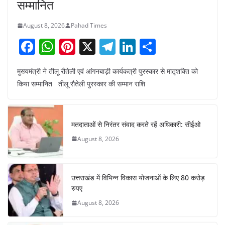
सम्मानित
August 8, 2026
Pahad Times
F
W
Pi
X
T
Li
S
a
h
nt
el
n
h
मुख्यमंत्री ने तीलू रौतेली एवं आंगनबाड़ी कार्यकत्री पुरस्कार से मातृशक्ति को
c
at
er
e
k
ar
किया सम्मानित तीलू रौतेली पुरस्कार की सम्मान राशि
e
s
e
gr
e
e
b
A
st
a
dI
o
p
m
n
मतदाताओं से निरंतर संवाद करते रहें अधिकारी: सीईओ
o
p
August 8, 2026
k
उत्तराखंड में विभिन्न विकास योजनाओं के लिए 80 करोड़
रुपए
August 8, 2026