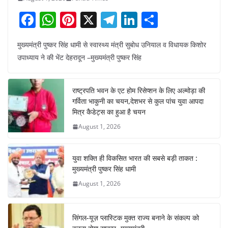
F
W
Pi
X
T
Li
S
a
h
nt
el
n
h
मुख्यमंत्री पुष्कर सिंह धामी से स्वास्थ्य मंत्री सुबोध उनियाल व विधायक किशोर
c
at
er
e
k
ar
उपाध्याय ने की भेंट देहरादून –मुख्यमंत्री पुष्कर सिंह
e
s
e
gr
e
e
b
A
st
a
dI
राष्ट्रपति भवन के एट होम रिसेप्शन के लिए अल्मोड़ा की
o
p
m
n
गर्विता भाकुनी का चयन,देशभर से कुल पांच युवा आपदा
o
p
मित्र कैडेट्स का हुआ है चयन
August 1, 2026
k
युवा शक्ति ही विकसित भारत की सबसे बड़ी ताकत :
मुख्यमंत्री पुष्कर सिंह धामी
August 1, 2026
सिंगल-यूज़ प्लास्टिक मुक्त राज्य बनाने के संकल्प को