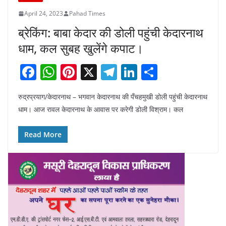
April 24, 2023
Pahad Times
ब्रेकिंग: बाबा केदार की डोली पहुंची केदारनाथ
धाम, कल सुबह खुलेंगे कपाट।
F
W
Pi
X
T
Li
S
a
h
nt
el
n
h
रुद्रप्रयाग/केदारनाथ – भगवान केदारनाथ की पँचहमुखी डोली पहुंची केदारनाथ
c
at
er
e
k
ar
धाम। आज रावल केदारनाथ के आवास पर करेगी डोली विश्राम। कल
e
s
e
gr
e
e
b
A
st
a
dI
Read More
o
p
m
n
o
p
k