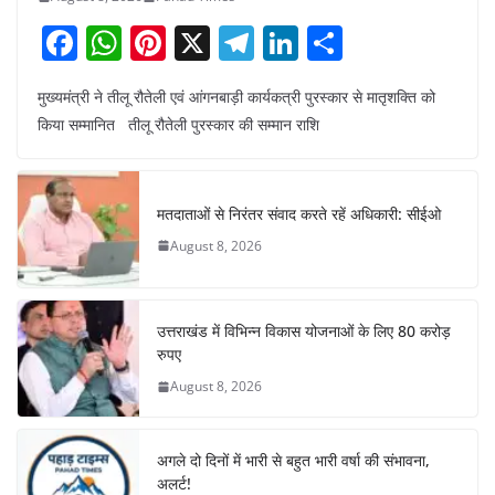
F
W
Pi
X
T
Li
S
a
h
nt
el
n
h
मुख्यमंत्री ने तीलू रौतेली एवं आंगनबाड़ी कार्यकत्री पुरस्कार से मातृशक्ति को
c
at
er
e
k
ar
किया सम्मानित तीलू रौतेली पुरस्कार की सम्मान राशि
e
s
e
gr
e
e
b
A
st
a
dI
o
p
m
n
मतदाताओं से निरंतर संवाद करते रहें अधिकारी: सीईओ
o
p
August 8, 2026
k
उत्तराखंड में विभिन्न विकास योजनाओं के लिए 80 करोड़
रुपए
August 8, 2026
अगले दो दिनों में भारी से बहुत भारी वर्षा की संभावना,
अलर्ट!