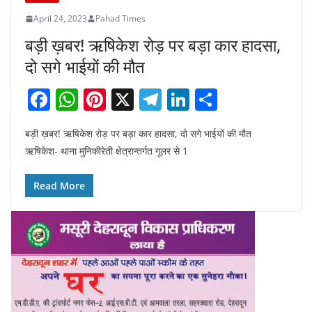
April 24, 2023
Pahad Times
बड़ी ख़बर! ऋषिकेश रोड़ पर बड़ा कार हादसा,
दो सगे भाईयों की मौत
F
W
Pi
X
T
Li
S
a
h
nt
el
n
h
बड़ी ख़बर! ऋषिकेश रोड़ पर बड़ा कार हादसा, दो सगे भाईयों की मौत
c
at
er
e
k
ar
ऋषिकेश- थाना मुनिकीरेती क्षेत्रान्तर्गत गूलर से 1
e
s
e
gr
e
e
b
A
st
a
dI
Read More
o
p
m
n
o
p
k