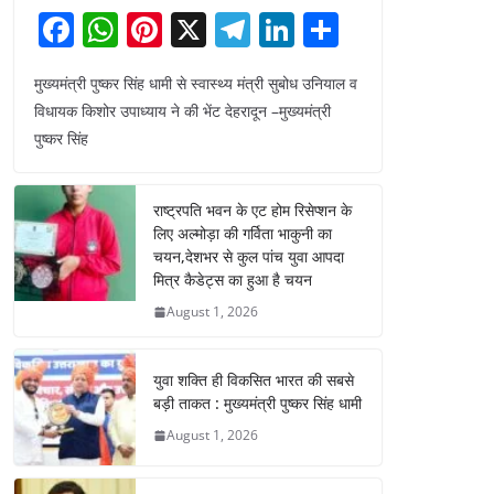
F
W
Pi
X
T
Li
S
a
h
nt
el
n
h
मुख्यमंत्री पुष्कर सिंह धामी से स्वास्थ्य मंत्री सुबोध उनियाल व
c
at
er
e
k
ar
विधायक किशोर उपाध्याय ने की भेंट देहरादून –मुख्यमंत्री
e
s
e
gr
e
e
पुष्कर सिंह
b
A
st
a
dI
o
p
m
n
राष्ट्रपति भवन के एट होम रिसेप्शन के
o
p
लिए अल्मोड़ा की गर्विता भाकुनी का
चयन,देशभर से कुल पांच युवा आपदा
k
मित्र कैडेट्स का हुआ है चयन
August 1, 2026
युवा शक्ति ही विकसित भारत की सबसे
बड़ी ताकत : मुख्यमंत्री पुष्कर सिंह धामी
August 1, 2026