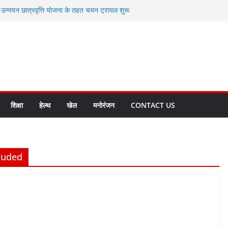
ी उन्नयन छात्रवृत्ति योजना के तहत चयन ट्रायल शुरू
 से स्वास्थ्य मंत्री सुबोध उनियाल व विधायक किशोर
सेप्शन के लिए अल्मोड़ा की गर्विता भाकुनी का
ा आपदा मित्र कैडेट्स का हुआ है चयन
ी सबसे बड़ी ताकत : मुख्यमंत्री पुष्कर सिंह धामी
ाज्य बनाने के संकल्प को करना होगा साकार- मुख्यमंत्री
शिक्षा
हेल्थ
खेल
मनोरंजन
CONTACT US
luded