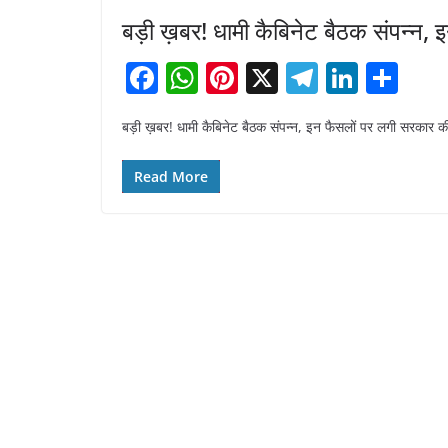
बड़ी ख़बर! धामी कैबिनेट बैठक संपन्न,
F
W
Pi
X
T
Li
S
a
h
nt
el
n
h
बड़ी ख़बर! धामी कैबिनेट बैठक संपन्न, इन फैसलों पर लगी सरकार की 
c
at
er
e
k
ar
e
s
e
gr
e
e
Read More
b
A
st
a
dI
o
p
m
n
o
p
k