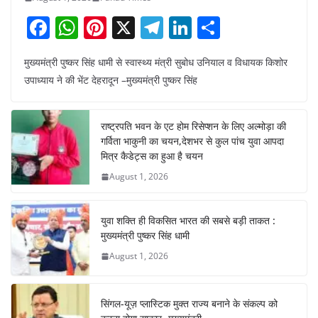
F
W
Pi
X
T
Li
S
a
h
nt
el
n
h
मुख्यमंत्री पुष्कर सिंह धामी से स्वास्थ्य मंत्री सुबोध उनियाल व विधायक किशोर
c
at
er
e
k
ar
उपाध्याय ने की भेंट देहरादून –मुख्यमंत्री पुष्कर सिंह
e
s
e
gr
e
e
b
A
st
a
dI
राष्ट्रपति भवन के एट होम रिसेप्शन के लिए अल्मोड़ा की
o
p
m
n
गर्विता भाकुनी का चयन,देशभर से कुल पांच युवा आपदा
o
p
मित्र कैडेट्स का हुआ है चयन
August 1, 2026
k
युवा शक्ति ही विकसित भारत की सबसे बड़ी ताकत :
मुख्यमंत्री पुष्कर सिंह धामी
August 1, 2026
सिंगल-यूज़ प्लास्टिक मुक्त राज्य बनाने के संकल्प को