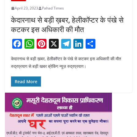
April 23, 2023
Pahad Times
केदारनाथ से बड़ी ख़बर, हेलीकॉप्टर के पंखे से
कटकर इस अधिकारी की मौत
F
W
Pi
X
T
Li
S
a
h
nt
el
n
h
केदारनाथ से बड़ी ख़बर, हेलीकॉप्टर के पंखे से कटकर इस अधिकारी की मौत
c
at
er
e
k
ar
रुद्रप्रयाग से बड़ी खबर ब्रेकिंग न्यूज़ रुद्रप्रयाग।
e
s
e
gr
e
e
b
A
st
a
dI
Read More
o
p
m
n
o
p
k