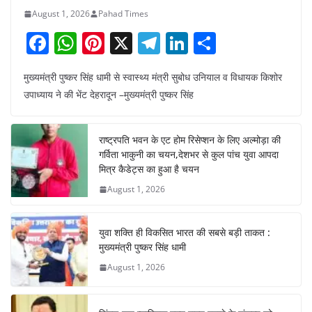
August 1, 2026
Pahad Times
F
W
Pi
X
T
Li
S
a
h
nt
el
n
h
मुख्यमंत्री पुष्कर सिंह धामी से स्वास्थ्य मंत्री सुबोध उनियाल व विधायक किशोर
c
at
er
e
k
ar
उपाध्याय ने की भेंट देहरादून –मुख्यमंत्री पुष्कर सिंह
e
s
e
gr
e
e
b
A
st
a
dI
राष्ट्रपति भवन के एट होम रिसेप्शन के लिए अल्मोड़ा की
o
p
m
n
गर्विता भाकुनी का चयन,देशभर से कुल पांच युवा आपदा
o
p
मित्र कैडेट्स का हुआ है चयन
August 1, 2026
k
युवा शक्ति ही विकसित भारत की सबसे बड़ी ताकत :
मुख्यमंत्री पुष्कर सिंह धामी
August 1, 2026