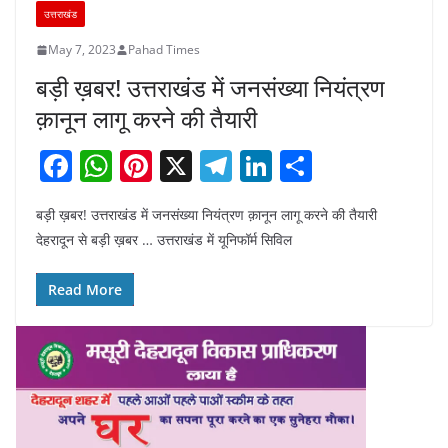
उत्तराखंड
May 7, 2023
Pahad Times
बड़ी ख़बर! उत्तराखंड में जनसंख्या नियंत्रण
क़ानून लागू करने की तैयारी
F
W
Pi
X
T
Li
S
a
h
nt
el
n
h
बड़ी ख़बर! उत्तराखंड में जनसंख्या नियंत्रण क़ानून लागू करने की तैयारी
c
at
er
e
k
ar
देहरादून से बड़ी ख़बर … उत्तराखंड में यूनिफॉर्म सिविल
e
s
e
gr
e
e
b
A
st
a
dI
Read More
o
p
m
n
o
p
k