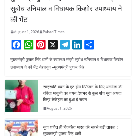
सुबोध उनियाल व विधायक किशोर उपाध्याय ने
की भेंट
August 1, 2026
Pahad Times
F
W
Pi
X
T
Li
S
a
h
nt
el
n
h
मुख्यमंत्री पुष्कर सिंह धामी से स्वास्थ्य मंत्री सुबोध उनियाल व विधायक किशोर
c
at
er
e
k
ar
उपाध्याय ने की भेंट देहरादून –मुख्यमंत्री पुष्कर सिंह
e
s
e
gr
e
e
b
A
st
a
dI
राष्ट्रपति भवन के एट होम रिसेप्शन के लिए अल्मोड़ा की
o
p
m
n
गर्विता भाकुनी का चयन,देशभर से कुल पांच युवा आपदा
o
p
मित्र कैडेट्स का हुआ है चयन
August 1, 2026
k
युवा शक्ति ही विकसित भारत की सबसे बड़ी ताकत :
मुख्यमंत्री पुष्कर सिंह धामी