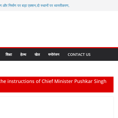
ग और निर्माण पर बड़ा एक्शन,दो स्थानों पर ध्वस्तीकरण,
माण सील
्षा, श्रमिक हित और आधारभूत विकास को नई गति : धामी
सले
कल टू ग्लोबल’ के संकल्प को आगे बढ़ा रही उत्तराखंड
े उत्तराखंड के पदक विजेताओं और प्रशिक्षकों को
सम्मानित
ाखंड क्रीड़ा विश्वविद्यालय गौलापार के निर्माण कार्यों की
शिक्षा
हेल्थ
खेल
मनोरंजन
CONTACT US
the instructions of Chief Minister Pushkar Singh