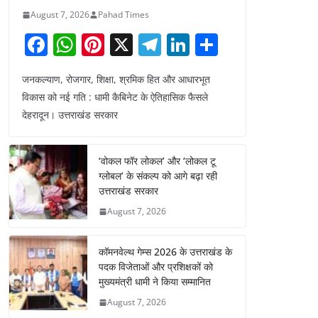
August 7, 2026
Pahad Times
F
W
Pi
X
T
Li
S
a
h
nt
el
n
h
जनकल्याण, रोजगार, शिक्षा, श्रमिक हित और आधारभूत
c
at
er
e
k
ar
विकास को नई गति : धामी कैबिनेट के ऐतिहासिक फैसले
e
s
e
gr
e
e
देहरादून। उत्तराखंड सरकार
b
A
st
a
dI
o
p
m
n
‘वोकल फॉर लोकल’ और ‘लोकल टू
o
p
ग्लोबल’ के संकल्प को आगे बढ़ा रही
उत्तराखंड सरकार
k
August 7, 2026
कॉमनवेल्थ गेम्स 2026 के उत्तराखंड के
पदक विजेताओं और प्रशिक्षकों को
मुख्यमंत्री धामी ने किया सम्मानित
August 7, 2026