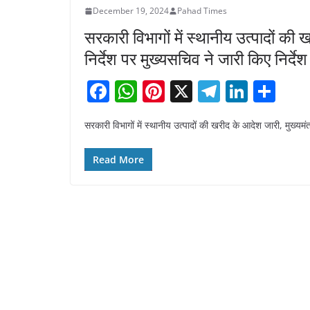
December 19, 2024
Pahad Times
सरकारी विभागों में स्थानीय उत्पादों की 
निर्देश पर मुख्यसचिव ने जारी किए निर्देश
F
W
Pi
X
T
Li
S
a
h
nt
el
n
h
सरकारी विभागों में स्थानीय उत्पादों की खरीद के आदेश जारी, मुख्यमंत्
c
at
er
e
k
ar
e
s
e
gr
e
e
Read More
b
A
st
a
dI
o
p
m
n
o
p
k