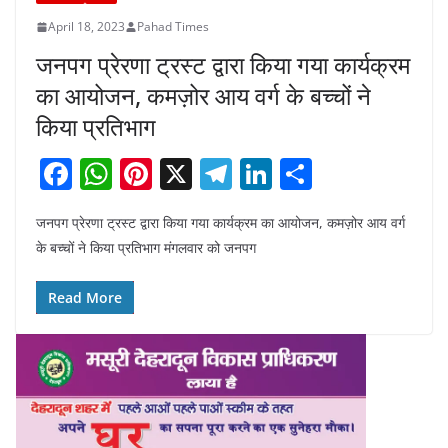
April 18, 2023
Pahad Times
जनपग प्रेरणा ट्रस्ट द्वारा किया गया कार्यक्रम
का आयोजन, कमज़ोर आय वर्ग के बच्चों ने
किया प्रतिभाग
F
W
Pi
X
T
Li
S
a
h
nt
el
n
h
जनपग प्रेरणा ट्रस्ट द्वारा किया गया कार्यक्रम का आयोजन, कमज़ोर आय वर्ग
c
at
er
e
k
ar
के बच्चों ने किया प्रतिभाग मंगलवार को जनपग
e
s
e
gr
e
e
b
A
st
a
dI
Read More
o
p
m
n
o
p
k