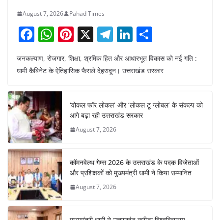
August 7, 2026
Pahad Times
F
W
Pi
X
T
Li
S
a
h
nt
el
n
h
जनकल्याण, रोजगार, शिक्षा, श्रमिक हित और आधारभूत विकास को नई गति :
c
at
er
e
k
ar
धामी कैबिनेट के ऐतिहासिक फैसले देहरादून। उत्तराखंड सरकार
e
s
e
gr
e
e
b
A
st
a
dI
‘वोकल फॉर लोकल’ और ‘लोकल टू ग्लोबल’ के संकल्प को
o
p
m
n
आगे बढ़ा रही उत्तराखंड सरकार
o
p
August 7, 2026
k
कॉमनवेल्थ गेम्स 2026 के उत्तराखंड के पदक विजेताओं
और प्रशिक्षकों को मुख्यमंत्री धामी ने किया सम्मानित
August 7, 2026
मुख्यमंत्री धामी ने उत्तराखंड क्रीड़ा विश्वविद्यालय