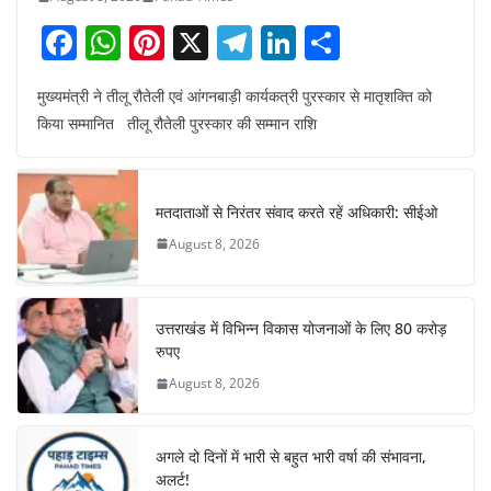
F
W
Pi
X
T
Li
S
a
h
nt
el
n
h
मुख्यमंत्री ने तीलू रौतेली एवं आंगनबाड़ी कार्यकत्री पुरस्कार से मातृशक्ति को
c
at
er
e
k
ar
किया सम्मानित तीलू रौतेली पुरस्कार की सम्मान राशि
e
s
e
gr
e
e
b
A
st
a
dI
o
p
m
n
मतदाताओं से निरंतर संवाद करते रहें अधिकारी: सीईओ
o
p
August 8, 2026
k
उत्तराखंड में विभिन्न विकास योजनाओं के लिए 80 करोड़
रुपए
August 8, 2026
अगले दो दिनों में भारी से बहुत भारी वर्षा की संभावना,
अलर्ट!