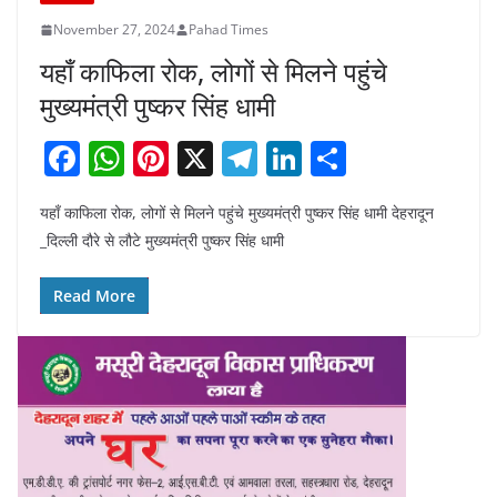
November 27, 2024
Pahad Times
यहाँ काफिला रोक, लोगों से मिलने पहुंचे
मुख्यमंत्री पुष्कर सिंह धामी
F
W
Pi
X
T
Li
S
a
h
nt
el
n
h
यहाँ काफिला रोक, लोगों से मिलने पहुंचे मुख्यमंत्री पुष्कर सिंह धामी देहरादून
c
at
er
e
k
ar
_दिल्ली दौरे से लौटे मुख्यमंत्री पुष्कर सिंह धामी
e
s
e
gr
e
e
b
A
st
a
dI
Read More
o
p
m
n
o
p
k