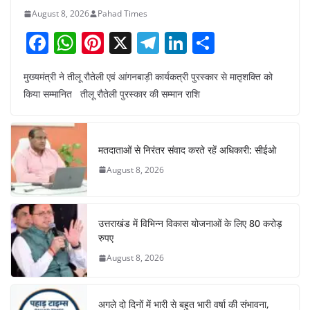
August 8, 2026
Pahad Times
F
W
Pi
X
T
Li
S
a
h
nt
el
n
h
मुख्यमंत्री ने तीलू रौतेली एवं आंगनबाड़ी कार्यकत्री पुरस्कार से मातृशक्ति को
c
at
er
e
k
ar
किया सम्मानित तीलू रौतेली पुरस्कार की सम्मान राशि
e
s
e
gr
e
e
b
A
st
a
dI
o
p
m
n
मतदाताओं से निरंतर संवाद करते रहें अधिकारी: सीईओ
o
p
August 8, 2026
k
उत्तराखंड में विभिन्न विकास योजनाओं के लिए 80 करोड़
रुपए
August 8, 2026
अगले दो दिनों में भारी से बहुत भारी वर्षा की संभावना,