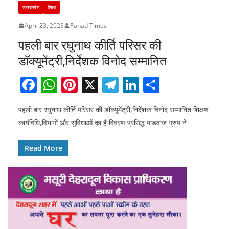
उत्तराखंड
शिक्षा
April 23, 2023
Pahad Times
पहली बार रघुनाथ कीर्ति परिसर की
डॉक्यूमेंट्री,निर्देशक विनोद सम्मानित
F
W
Pi
X
T
Li
S
a
h
nt
el
n
h
पहली बार रघुनाथ कीर्ति परिसर की डॉक्यूमेंट्री,निर्देशक विनोद सम्मानित शिक्षण
c
at
er
e
k
ar
कार्यविधि,विभागों और सुविधाओं का है विवरण प्रसिद्ध पांडवाज ग्रुप ने
e
s
e
gr
e
e
b
A
st
a
dI
Read More
o
p
m
n
o
p
k