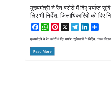
मुख्यमंत्री ने रैन बसेरों में दिए पर्याप
लिए भी निर्देश, जिलाधिकारियों को दिए नि
F
W
Pi
X
T
Li
S
a
h
nt
el
n
h
मुख्यमंत्री ने रैन बसेरों में दिए पर्याप्त सुविधाओं के निर्देश, कंबल
c
at
er
e
k
ar
e
s
e
gr
e
e
Read More
b
A
st
a
dI
o
p
m
n
o
p
k