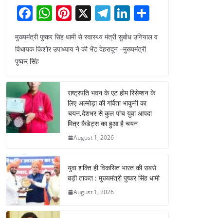
F
W
Pi
X
T
Li
S
a
h
nt
el
n
h
मुख्यमंत्री पुष्कर सिंह धामी से स्वास्थ्य मंत्री सुबोध उनियाल व
c
at
er
e
k
ar
विधायक किशोर उपाध्याय ने की भेंट देहरादून –मुख्यमंत्री
e
s
e
gr
e
e
पुष्कर सिंह
b
A
st
a
dI
o
p
m
n
राष्ट्रपति भवन के एट होम रिसेप्शन के
o
p
लिए अल्मोड़ा की गर्विता भाकुनी का
चयन,देशभर से कुल पांच युवा आपदा
k
मित्र कैडेट्स का हुआ है चयन
August 1, 2026
युवा शक्ति ही विकसित भारत की सबसे
बड़ी ताकत : मुख्यमंत्री पुष्कर सिंह धामी
August 1, 2026