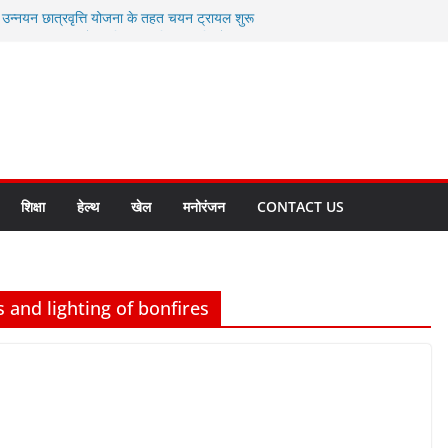
ी उन्नयन छात्रवृत्ति योजना के तहत चयन ट्रायल शुरू
 से स्वास्थ्य मंत्री सुबोध उनियाल व विधायक किशोर
सेप्शन के लिए अल्मोड़ा की गर्विता भाकुनी का
ा आपदा मित्र कैडेट्स का हुआ है चयन
ी सबसे बड़ी ताकत : मुख्यमंत्री पुष्कर सिंह धामी
ाज्य बनाने के संकल्प को करना होगा साकार- मुख्यमंत्री
शिक्षा
हेल्थ
खेल
मनोरंजन
CONTACT US
s and lighting of bonfires