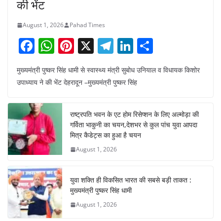
की भेंट
August 1, 2026
Pahad Times
F
W
Pi
X
T
Li
S
a
h
nt
el
n
h
मुख्यमंत्री पुष्कर सिंह धामी से स्वास्थ्य मंत्री सुबोध उनियाल व विधायक किशोर
c
at
er
e
k
ar
उपाध्याय ने की भेंट देहरादून –मुख्यमंत्री पुष्कर सिंह
e
s
e
gr
e
e
b
A
st
a
dI
राष्ट्रपति भवन के एट होम रिसेप्शन के लिए अल्मोड़ा की
o
p
m
n
गर्विता भाकुनी का चयन,देशभर से कुल पांच युवा आपदा
o
p
मित्र कैडेट्स का हुआ है चयन
August 1, 2026
k
युवा शक्ति ही विकसित भारत की सबसे बड़ी ताकत :
मुख्यमंत्री पुष्कर सिंह धामी
August 1, 2026