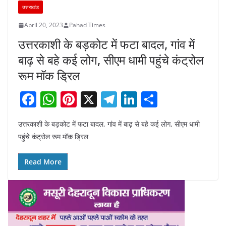
उत्तराखंड
April 20, 2023
Pahad Times
उत्तरकाशी के बड़कोट में फटा बादल, गांव में
बाढ़ से बहे कई लोग, सीएम धामी पहुंचे कंट्रोल
रूम मॉक ड्रिल
F
W
Pi
X
T
Li
S
a
h
nt
el
n
h
उत्तरकाशी के बड़कोट में फटा बादल, गांव में बाढ़ से बहे कई लोग, सीएम धामी
c
at
er
e
k
ar
पहुंचे कंट्रोल रूम मॉक ड्रिल
e
s
e
gr
e
e
b
A
st
a
dI
Read More
o
p
m
n
o
p
k