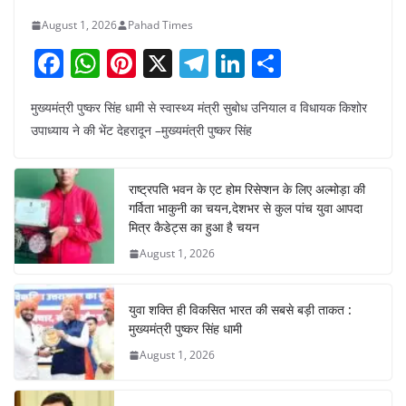
August 1, 2026
Pahad Times
F
W
Pi
X
T
Li
S
a
h
nt
el
n
h
मुख्यमंत्री पुष्कर सिंह धामी से स्वास्थ्य मंत्री सुबोध उनियाल व विधायक किशोर
c
at
er
e
k
ar
उपाध्याय ने की भेंट देहरादून –मुख्यमंत्री पुष्कर सिंह
e
s
e
gr
e
e
b
A
st
a
dI
राष्ट्रपति भवन के एट होम रिसेप्शन के लिए अल्मोड़ा की
o
p
m
n
गर्विता भाकुनी का चयन,देशभर से कुल पांच युवा आपदा
o
p
मित्र कैडेट्स का हुआ है चयन
August 1, 2026
k
युवा शक्ति ही विकसित भारत की सबसे बड़ी ताकत :
मुख्यमंत्री पुष्कर सिंह धामी
August 1, 2026