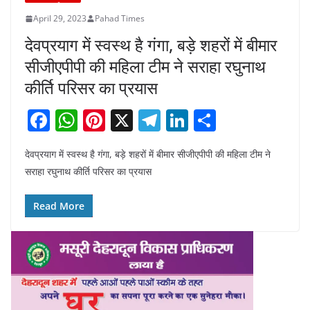
April 29, 2023
Pahad Times
देवप्रयाग में स्वस्थ है गंगा, बड़े शहरों में बीमार
सीजीएपीपी की महिला टीम ने सराहा रघुनाथ
कीर्ति परिसर का प्रयास
F
W
Pi
X
T
Li
S
a
h
nt
el
n
h
देवप्रयाग में स्वस्थ है गंगा, बड़े शहरों में बीमार सीजीएपीपी की महिला टीम ने
c
at
er
e
k
ar
सराहा रघुनाथ कीर्ति परिसर का प्रयास
e
s
e
gr
e
e
b
A
st
a
dI
Read More
o
p
m
n
o
p
k