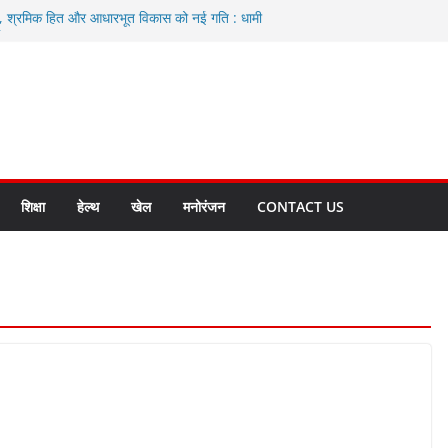
ा, श्रमिक हित और आधारभूत विकास को नई गति : धामी
े
एवं आंगनबाड़ी कार्यकत्री पुरस्कार से मातृशक्ति को किया
द करते रहें अधिकारी: सीईओ
कास योजनाओं के लिए 80 करोड़ रुपए
हुत भारी वर्षा की संभावना, अलर्ट!
शिक्षा
हेल्थ
खेल
मनोरंजन
CONTACT US