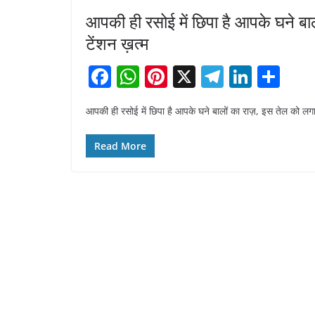
आपकी ही रसोई में छिपा है आपके घने बा
टेंशन ख़त्म
F
W
Pi
X
T
Li
S
a
h
nt
el
n
h
आपकी ही रसोई में छिपा है आपके घने बालों का राज़, इस तेल को लगा
c
at
er
e
k
ar
e
s
e
gr
e
e
Read More
b
A
st
a
dI
o
p
m
n
o
p
k