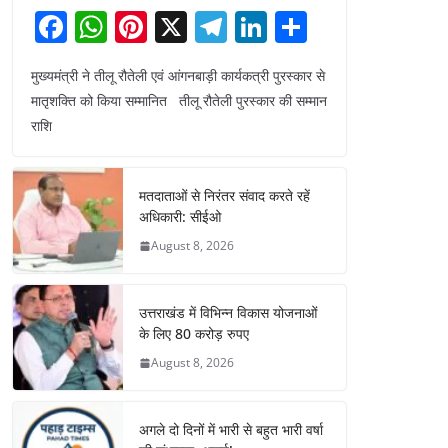
F
W
Pi
X
T
Li
S
a
h
nt
el
n
h
मुख्यमंत्री ने तीलू रौतेली एवं आंगनबाड़ी कार्यकत्री पुरस्कार से
c
at
er
e
k
ar
मातृशक्ति को किया सम्मानित तीलू रौतेली पुरस्कार की सम्मान
e
s
e
gr
e
e
राशि
b
A
st
a
dI
o
p
m
n
मतदाताओं से निरंतर संवाद करते रहें
o
p
अधिकारी: सीईओ
k
August 8, 2026
उत्तराखंड में विभिन्न विकास योजनाओं
के लिए 80 करोड़ रुपए
August 8, 2026
अगले दो दिनों में भारी से बहुत भारी वर्षा