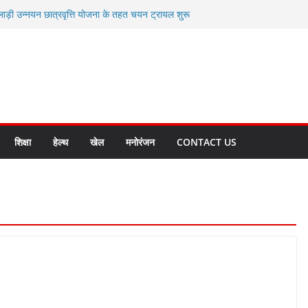
लाड़ी उन्नयन छात्रवृत्ति योजना के तहत चयन ट्रायल शुरू
 धामी से स्वास्थ्य मंत्री सुबोध उनियाल व विधायक किशोर
म रिसेप्शन के लिए अल्मोड़ा की गर्विता भाकुनी का
 युवा आपदा मित्र कैडेट्स का हुआ है चयन
रत की सबसे बड़ी ताकत : मुख्यमंत्री पुष्कर सिंह धामी
क्त राज्य बनाने के संकल्प को करना होगा साकार- मुख्यमंत्री
शिक्षा
हेल्थ
खेल
मनोरंजन
CONTACT US