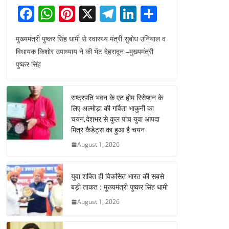
F
W
Pi
X
T
Li
S
a
h
nt
el
n
h
मुख्यमंत्री पुष्कर सिंह धामी से स्वास्थ्य मंत्री सुबोध उनियाल व
c
at
er
e
k
ar
विधायक किशोर उपाध्याय ने की भेंट देहरादून –मुख्यमंत्री
e
s
e
gr
e
e
पुष्कर सिंह
b
A
st
a
dI
o
p
m
n
राष्ट्रपति भवन के एट होम रिसेप्शन के
o
p
लिए अल्मोड़ा की गर्विता भाकुनी का
चयन,देशभर से कुल पांच युवा आपदा
k
मित्र कैडेट्स का हुआ है चयन
August 1, 2026
युवा शक्ति ही विकसित भारत की सबसे
बड़ी ताकत : मुख्यमंत्री पुष्कर सिंह धामी
August 1, 2026