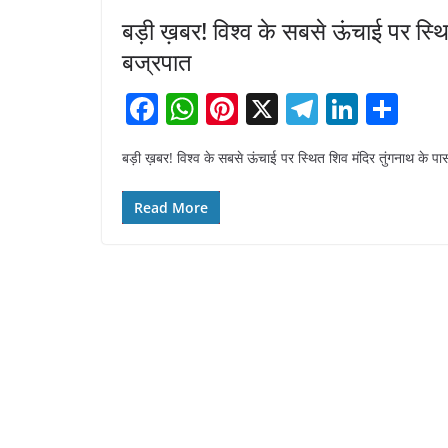
बड़ी ख़बर! विश्व के सबसे ऊंचाई पर स्थित
बज्रपात
F
W
Pi
X
T
Li
S
a
h
nt
el
n
h
बड़ी ख़बर! विश्व के सबसे ऊंचाई पर स्थित शिव मंदिर तुंगनाथ के पास 
c
at
er
e
k
ar
e
s
e
gr
e
e
Read More
b
A
st
a
dI
o
p
m
n
o
p
k