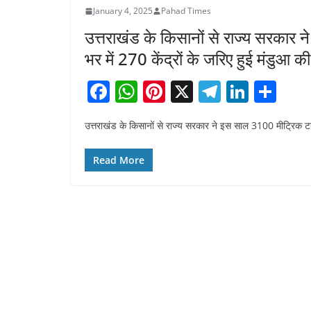
January 4, 2025
Pahad Times
उत्तराखंड के किसानों से राज्य सरकार
भर में 270 केंद्रों के जरिए हुई मंडुआ 
F
W
Pi
X
T
Li
S
a
h
nt
el
n
h
उत्तराखंड के किसानों से राज्य सरकार ने इस साल 3100 मीट्रिक टन म
c
at
er
e
k
ar
e
s
e
gr
e
e
Read More
b
A
st
a
dI
o
p
m
n
o
p
k