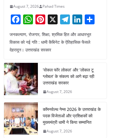
August 7, 2026
Pahad Times
F
W
Pi
X
T
Li
S
a
h
nt
el
n
h
जनकल्याण, रोजगार, शिक्षा, श्रमिक हित और आधारभूत
c
at
er
e
k
ar
विकास को नई गति : धामी कैबिनेट के ऐतिहासिक फैसले
e
s
e
gr
e
e
देहरादून। उत्तराखंड सरकार
b
A
st
a
dI
o
p
m
n
‘वोकल फॉर लोकल’ और ‘लोकल टू
o
p
ग्लोबल’ के संकल्प को आगे बढ़ा रही
उत्तराखंड सरकार
k
August 7, 2026
कॉमनवेल्थ गेम्स 2026 के उत्तराखंड के
पदक विजेताओं और प्रशिक्षकों को
मुख्यमंत्री धामी ने किया सम्मानित
August 7, 2026