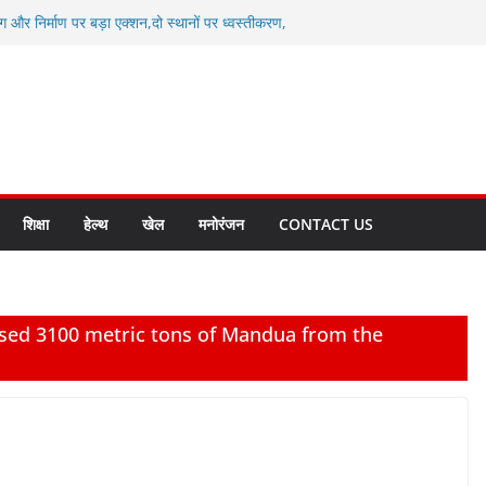
ग और निर्माण पर बड़ा एक्शन,दो स्थानों पर ध्वस्तीकरण,
माण सील
्षा, श्रमिक हित और आधारभूत विकास को नई गति : धामी
सले
कल टू ग्लोबल’ के संकल्प को आगे बढ़ा रही उत्तराखंड
े उत्तराखंड के पदक विजेताओं और प्रशिक्षकों को
सम्मानित
ाखंड क्रीड़ा विश्वविद्यालय गौलापार के निर्माण कार्यों की
शिक्षा
हेल्थ
खेल
मनोरंजन
CONTACT US
ased 3100 metric tons of Mandua from the