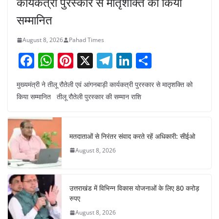
कार्यकत्री पुरस्कार से मातृशक्ति को किया
सम्मानित
August 8, 2026
Pahad Times
F
W
Pi
X
T
Li
S
a
h
nt
el
n
h
मुख्यमंत्री ने तीलू रौतेली एवं आंगनबाड़ी कार्यकत्री पुरस्कार से मातृशक्ति को
c
at
er
e
k
ar
किया सम्मानित तीलू रौतेली पुरस्कार की सम्मान राशि
e
s
e
gr
e
e
b
A
st
a
dI
o
p
m
n
मतदाताओं से निरंतर संवाद करते रहें अधिकारी: सीईओ
o
p
August 8, 2026
k
उत्तराखंड में विभिन्न विकास योजनाओं के लिए 80 करोड़
रुपए
August 8, 2026