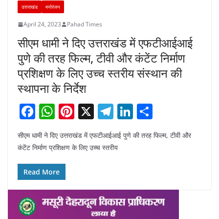
उत्तराखंड
मनोरंजन
April 24, 2023
Pahad Times
सीएम धामी ने दिए उत्तराखंड में एफटीआईआई
पुणे की तरह फिल्म, टीवी और कंटेंट निर्माण
प्रशिक्षण के लिए उच्च स्तरीय संस्थान की
स्थापना के निर्देश
F
W
Pi
X
T
Li
S
a
h
nt
el
n
h
सीएम धामी ने दिए उत्तराखंड में एफटीआईआई पुणे की तरह फिल्म, टीवी और
c
at
er
e
k
ar
कंटेंट निर्माण प्रशिक्षण के लिए उच्च स्तरीय
e
s
e
gr
e
e
b
A
st
a
dI
Read More
o
p
m
n
o
p