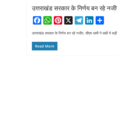
उत्तराखंड सरकार के निर्णय बन रहे नजीर
F
W
Pi
X
T
Li
S
a
h
nt
el
n
h
उत्तराखंड सरकार के निर्णय बन रहे नजीर, सीएम धामी ने कही ये बड़ी
c
at
er
e
k
ar
e
s
e
gr
e
e
Read More
b
A
st
a
dI
o
p
m
n
o
p
k