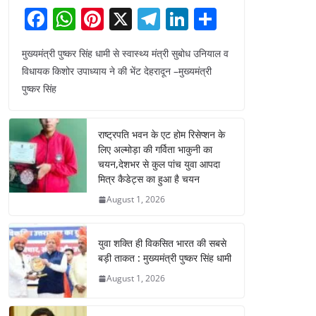
F
W
Pi
X
T
Li
S
a
h
nt
el
n
h
मुख्यमंत्री पुष्कर सिंह धामी से स्वास्थ्य मंत्री सुबोध उनियाल व
c
at
er
e
k
ar
विधायक किशोर उपाध्याय ने की भेंट देहरादून –मुख्यमंत्री
e
s
e
gr
e
e
पुष्कर सिंह
b
A
st
a
dI
o
p
m
n
राष्ट्रपति भवन के एट होम रिसेप्शन के
o
p
लिए अल्मोड़ा की गर्विता भाकुनी का
चयन,देशभर से कुल पांच युवा आपदा
k
मित्र कैडेट्स का हुआ है चयन
August 1, 2026
युवा शक्ति ही विकसित भारत की सबसे
बड़ी ताकत : मुख्यमंत्री पुष्कर सिंह धामी
August 1, 2026