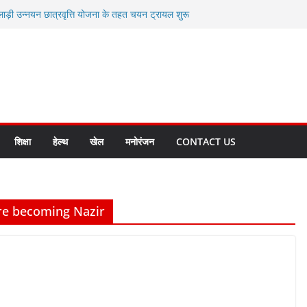
लाड़ी उन्नयन छात्रवृत्ति योजना के तहत चयन ट्रायल शुरू
 धामी से स्वास्थ्य मंत्री सुबोध उनियाल व विधायक किशोर
म रिसेप्शन के लिए अल्मोड़ा की गर्विता भाकुनी का
 युवा आपदा मित्र कैडेट्स का हुआ है चयन
रत की सबसे बड़ी ताकत : मुख्यमंत्री पुष्कर सिंह धामी
क्त राज्य बनाने के संकल्प को करना होगा साकार- मुख्यमंत्री
शिक्षा
हेल्थ
खेल
मनोरंजन
CONTACT US
re becoming Nazir