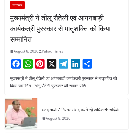
उत्तराखंड
मुख्यमंत्री ने तीलू रौतेली एवं आंगनबाड़ी
कार्यकत्री पुरस्कार से मातृशक्ति को किया
सम्मानित
August 8, 2026
Pahad Times
F
W
Pi
X
T
Li
S
a
h
nt
el
n
h
मुख्यमंत्री ने तीलू रौतेली एवं आंगनबाड़ी कार्यकत्री पुरस्कार से मातृशक्ति को
c
at
er
e
k
ar
किया सम्मानित तीलू रौतेली पुरस्कार की सम्मान राशि
e
s
e
gr
e
e
b
A
st
a
dI
o
p
m
n
मतदाताओं से निरंतर संवाद करते रहें अधिकारी: सीईओ
o
p
August 8, 2026
k