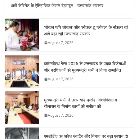
c
at
er
e
k
ar
धामी कैबिनेट के ऐतिहासिक फैसले देहरादून। उत्तराखंड सरकार
e
s
e
gr
e
e
b
A
st
a
dI
‘वोकल फॉर लोकल’ और ‘लोकल टू ग्लोबल’ के संकल्प को
o
p
m
n
आगे बढ़ा रही उत्तराखंड सरकार
o
p
August 7, 2026
k
कॉमनवेल्थ गेम्स 2026 के उत्तराखंड के पदक विजेताओं
और प्रशिक्षकों को मुख्यमंत्री धामी ने किया सम्मानित
August 7, 2026
मुख्यमंत्री धामी ने उत्तराखंड क्रीड़ा विश्वविद्यालय
गौलापार के निर्माण कार्यों की समीक्षा की
August 7, 2026
एमडीडीए का अवैध प्लाटिंग और निर्माण पर बड़ा एक्शन,दो