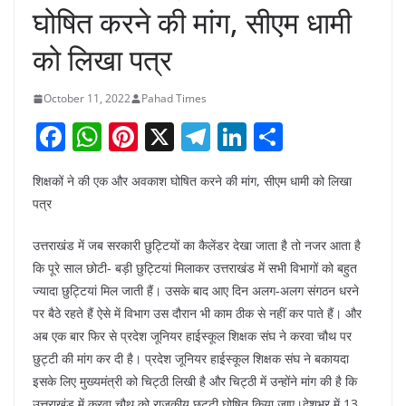
घोषित करने की मांग, सीएम धामी
को लिखा पत्र
October 11, 2022
Pahad Times
F
W
Pi
X
T
Li
S
a
h
nt
el
n
h
शिक्षकों ने की एक और अवकाश घोषित करने की मांग, सीएम धामी को लिखा
c
at
er
e
k
ar
पत्र
e
s
e
gr
e
e
b
A
st
a
dI
उत्तराखंड में जब सरकारी छुट्टियों का कैलेंडर देखा जाता है तो नजर आता है
कि पूरे साल छोटी- बड़ी छुट्टियां मिलाकर उत्तराखंड में सभी विभागों को बहुत
o
p
m
n
ज्यादा छुट्टियां मिल जाती हैं। उसके बाद आए दिन अलग-अलग संगठन धरने
o
p
पर बैठे रहते हैं ऐसे में विभाग उस दौरान भी काम ठीक से नहीं कर पाते हैं। और
k
अब एक बार फिर से प्रदेश जूनियर हाईस्कूल शिक्षक संघ ने करवा चौथ पर
छुट्टी की मांग कर दी है। प्रदेश जूनियर हाईस्कूल शिक्षक संघ ने बकायदा
इसके लिए मुख्यमंत्री को चिट्ठी लिखी है और चिट्ठी में उन्होंने मांग की है कि
उत्तराखंड में करवा चौथ को राजकीय छुट्टी घोषित किया जाए।देशभर में 13