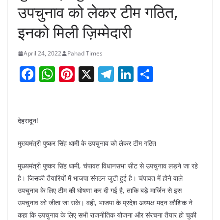
उपचुनाव को लेकर टीम गठित,
इनको मिली ज़िम्मेदारी
April 24, 2022
Pahad Times
F
W
Pi
X
T
Li
S
a
h
nt
el
n
h
c
at
er
e
k
ar
e
s
e
gr
e
e
देहरादून!
b
A
st
a
dI
मुख्यमंत्री पुष्कर सिंह धामी के उपचुनाव को लेकर टीम गठित
o
p
m
n
o
p
मुख्यमंत्री पुष्कर सिंह धामी, चंपावत विधानसभा सीट से उपचुनाव लड़ने जा रहे
है। जिसकी तैयारियों में भाजपा संगठन जुटी हुई है। चंपावत में होने वाले
k
उपचुनाव के लिए टीम की घोषणा कर दी गई है, ताकि बड़े मार्जिन से इस
उपचुनाव को जीता जा सके। वही, भाजपा के प्रदेश अध्यक्ष मदन कौशिक ने
कहा कि उपचुनाव के लिए सभी राजनीतिक योजना और संरचना तैयार हो चुकी