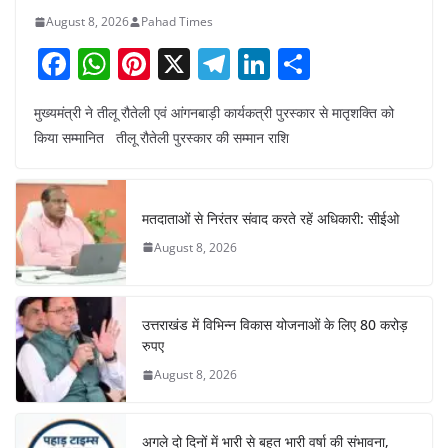
August 8, 2026
Pahad Times
F
W
Pi
X
T
Li
S
a
h
nt
el
n
h
मुख्यमंत्री ने तीलू रौतेली एवं आंगनबाड़ी कार्यकत्री पुरस्कार से मातृशक्ति को
c
at
er
e
k
ar
किया सम्मानित तीलू रौतेली पुरस्कार की सम्मान राशि
e
s
e
gr
e
e
b
A
st
a
dI
o
p
m
n
मतदाताओं से निरंतर संवाद करते रहें अधिकारी: सीईओ
o
p
August 8, 2026
k
उत्तराखंड में विभिन्न विकास योजनाओं के लिए 80 करोड़
रुपए
August 8, 2026
अगले दो दिनों में भारी से बहुत भारी वर्षा की संभावना,