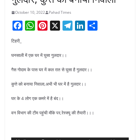
October 10, 2022
Pahad Times
F
W
Pi
X
T
Li
S
a
h
nt
el
n
h
टिहरी_
c
at
er
e
k
ar
e
s
e
gr
e
e
घनसाली में एक घर में घुसा गुलदार।।
b
A
st
a
dI
गैस गोदाम के पास घर में कल रात से घुसा है गुलदार।।
o
p
m
n
o
p
कुत्ते को बनाया निवाला,अभी भी घर में है गुलदार।।
k
घर के 4 लोग एक कमरे में है बंद।।
वन विभाग की टीम पहुंची मौके पर,रेस्क्यू की तैयारी।।।