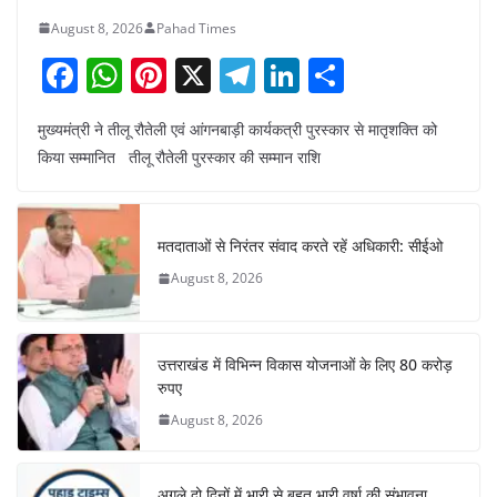
August 8, 2026
Pahad Times
F
W
Pi
X
T
Li
S
a
h
nt
el
n
h
मुख्यमंत्री ने तीलू रौतेली एवं आंगनबाड़ी कार्यकत्री पुरस्कार से मातृशक्ति को
c
at
er
e
k
ar
किया सम्मानित तीलू रौतेली पुरस्कार की सम्मान राशि
e
s
e
gr
e
e
b
A
st
a
dI
o
p
m
n
मतदाताओं से निरंतर संवाद करते रहें अधिकारी: सीईओ
o
p
August 8, 2026
k
उत्तराखंड में विभिन्न विकास योजनाओं के लिए 80 करोड़
रुपए
August 8, 2026
अगले दो दिनों में भारी से बहुत भारी वर्षा की संभावना,