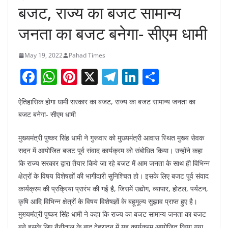
बजट, राज्य का बजट सामान्य
जनता का बजट बनेगा- सीएम धामी
May 19, 2022
Pahad Times
F
W
Pi
X
T
Li
S
a
h
nt
el
n
h
ऐतिहासिक होगा धामी सरकार का बजट, राज्य का बजट सामान्य जनता का
c
at
er
e
k
ar
बजट बनेगा- सीएम धामी
e
s
e
gr
e
e
b
A
st
a
dI
मुख्यमंत्री पुष्कर सिंह धामी ने गुरूवार को मुख्यमंत्री आवास स्थित मुख्य सेवक
सदन में आयोजित बजट पूर्व संवाद कार्यक्रम को संबोधित किया। उन्होंने कहा
o
p
m
n
कि राज्य सरकार द्वारा तैयार किये जा रहे बजट में आम जनता के साथ ही विभिन्न
o
p
क्षेत्रों के विषय विशेषज्ञों की भागीदारी सुनिश्चित हो। इसके लिए बजट पूर्व संवाद
k
कार्यक्रम की प्रक्रिया प्रारंभ की गई है, जिसमें उद्योग, व्यापार, होटल, पर्यटन,
कृषि आदि विभिन्न क्षेत्रों के विषय विशेषज्ञों के बहूमूल्य सुझाव प्राप्त हुए है।
मुख्यमंत्री पुष्कर सिंह धामी ने कहा कि राज्य का बजट सामान्य जनता का बजट
बने इसके लिए नैनीताल के बाद देहरादून में यह कार्यक्रम आयोजित किया गया