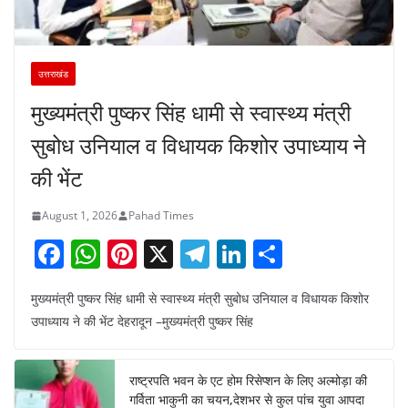
उत्तराखंड
मुख्यमंत्री पुष्कर सिंह धामी से स्वास्थ्य मंत्री
सुबोध उनियाल व विधायक किशोर उपाध्याय ने
की भेंट
August 1, 2026
Pahad Times
F
W
Pi
X
T
Li
S
a
h
nt
el
n
h
मुख्यमंत्री पुष्कर सिंह धामी से स्वास्थ्य मंत्री सुबोध उनियाल व विधायक किशोर
c
at
er
e
k
ar
उपाध्याय ने की भेंट देहरादून –मुख्यमंत्री पुष्कर सिंह
e
s
e
gr
e
e
b
A
st
a
dI
राष्ट्रपति भवन के एट होम रिसेप्शन के लिए अल्मोड़ा की
o
p
m
n
गर्विता भाकुनी का चयन,देशभर से कुल पांच युवा आपदा