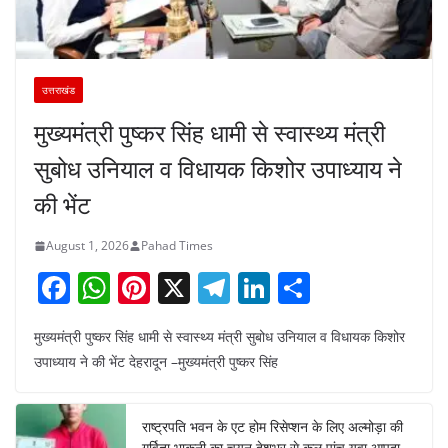
उत्तराखंड
मुख्यमंत्री पुष्कर सिंह धामी से स्वास्थ्य मंत्री
सुबोध उनियाल व विधायक किशोर उपाध्याय ने
की भेंट
August 1, 2026
Pahad Times
F
W
Pi
X
T
Li
S
a
h
nt
el
n
h
मुख्यमंत्री पुष्कर सिंह धामी से स्वास्थ्य मंत्री सुबोध उनियाल व विधायक किशोर
c
at
er
e
k
ar
उपाध्याय ने की भेंट देहरादून –मुख्यमंत्री पुष्कर सिंह
e
s
e
gr
e
e
b
A
st
a
dI
राष्ट्रपति भवन के एट होम रिसेप्शन के लिए अल्मोड़ा की
o
p
m
n
गर्विता भाकुनी का चयन,देशभर से कुल पांच युवा आपदा