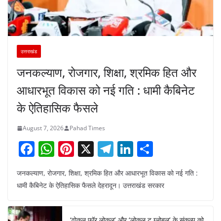
उत्तराखंड
जनकल्याण, रोजगार, शिक्षा, श्रमिक हित और
आधारभूत विकास को नई गति : धामी कैबिनेट
के ऐतिहासिक फैसले
August 7, 2026
Pahad Times
F
W
Pi
X
T
Li
S
a
h
nt
el
n
h
जनकल्याण, रोजगार, शिक्षा, श्रमिक हित और आधारभूत विकास को नई गति :
c
at
er
e
k
ar
धामी कैबिनेट के ऐतिहासिक फैसले देहरादून। उत्तराखंड सरकार
e
s
e
gr
e
e
b
A
st
a
dI
‘वोकल फॉर लोकल’ और ‘लोकल टू ग्लोबल’ के संकल्प को