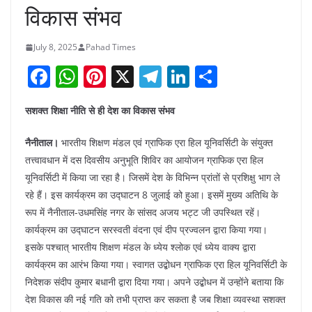
विकास संभव
July 8, 2025
Pahad Times
F
W
Pi
X
T
Li
S
a
h
nt
el
n
h
सशक्त शिक्षा नीति से ही देश का विकास संभव
c
at
er
e
k
ar
e
s
e
gr
e
e
नैनीताल।
भारतीय शिक्षण मंडल एवं ग्राफिक एरा हिल यूनिवर्सिटी के संयुक्त
b
A
st
a
dI
तत्त्वावधान में दस दिवसीय अनुभूति शिविर का आयोजन ग्राफिक एरा हिल
यूनिवर्सिटी में किया जा रहा है। जिसमें देश के विभिन्न प्रांतों से प्रशिक्षु भाग ले
o
p
m
n
रहे हैं। इस कार्यक्रम का उद्घाटन 8 जुलाई को हुआ। इसमें मुख्य अतिथि के
o
p
रूप में नैनीताल-उधमसिंह नगर के सांसद अजय भट्ट जी उपस्थित रहें।
k
कार्यक्रम का उद्घाटन सरस्वती वंदना एवं दीप प्रज्वलन द्वारा किया गया।
इसके पश्चात् भारतीय शिक्षण मंडल के ध्येय श्लोक एवं ध्येय वाक्य द्वारा
कार्यक्रम का आरंभ किया गया। स्वागत उद्बोधन ग्राफिक एरा हिल यूनिवर्सिटी के
निदेशक संदीप कुमार बधानी द्वारा दिया गया। अपने उद्बोधन में उन्होंने बताया कि
देश विकास की नई गति को तभी प्राप्त कर सकता है जब शिक्षा व्यवस्था सशक्त