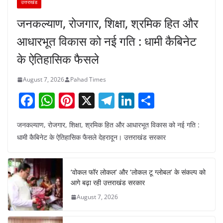
उत्तराखंड
जनकल्याण, रोजगार, शिक्षा, श्रमिक हित और
आधारभूत विकास को नई गति : धामी कैबिनेट
के ऐतिहासिक फैसले
August 7, 2026
Pahad Times
F
W
Pi
X
T
Li
S
a
h
nt
el
n
h
जनकल्याण, रोजगार, शिक्षा, श्रमिक हित और आधारभूत विकास को नई गति :
c
at
er
e
k
ar
धामी कैबिनेट के ऐतिहासिक फैसले देहरादून। उत्तराखंड सरकार
e
s
e
gr
e
e
b
A
st
a
dI
‘वोकल फॉर लोकल’ और ‘लोकल टू ग्लोबल’ के संकल्प को
o
p
m
n
आगे बढ़ा रही उत्तराखंड सरकार
o
p
August 7, 2026
k