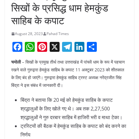
सिखों के प्रसिद्ध धाम हेमकुंड
साहिब के कपाट
August 28, 2023
Pahad Times
F
W
Pi
X
T
Li
S
a
h
nt
el
n
h
चमोली
– सिखों के प्रमुख तीर्थ तथा उत्तराखंड में पांचवें धाम के रूप में पहचान
c
at
er
e
k
ar
रखने वाले गुरुद्वारा हेमकुंड साहिब के कपाट 11 अक्टूबर 2023 को शीतकाल
e
s
e
gr
e
e
के लिए बंद हो जाएंगे। गुरुद्वारा हेमकुंड साहिब ट्रस्ट अध्यक्ष नरेंद्रजीत सिंह
b
A
st
a
dI
बिंद्रा ने इस संबंध में जानकारी दी।
o
p
m
n
बिंद्रा ने बताया कि 20 मई को हेमकुंड साहिब के कपाट
o
p
श्रद्धालुओं के लिए खोले गए थे। अब तक 2,27,500
k
श्रद्धालुओं ने गुरु दरबार साहिब में हाजिरी भरी व माथा टेका।
ट्रस्टियों की बैठक में हेमकुंड साहिब के कपाट को बंद करने का
निर्णय