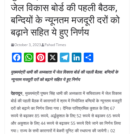
जेल विकास बोर्ड की पहली बैठक,
बन्दियों के न्यूनतम मजदूरी दरों को
बढ़ाने सहित ये हुए निर्णय
October 3, 2023
Pahad Times
F
W
Pi
X
T
Li
S
a
h
nt
el
n
h
मुख्यमंत्री धामी की अध्यक्षता में जेल विकास बोर्ड की पहली बैठक, बन्दियों के
c
at
er
e
k
ar
न्यूनतम मजदूरी दरों को बढ़ाने सहित ये हुए निर्णय
e
s
e
gr
e
e
b
A
st
a
dI
देहरादून_
मुख्यमंत्री पुष्कर सिंह धामी की अध्यक्षता में सचिवालय में जेल विकास
बोर्ड की पहली बैठक में कारागारों में श्रम में नियोजित बन्दियों के न्यूनतम मजदूरी
o
p
m
n
दरों को बढ़ाने का निर्णय लिया गया। दैनिक पारिश्रमिक कुशल के लिए 67
o
p
रूपये से बढ़ाकर 85 रूपये, अर्द्धकुशल के लिए 52 रूपये से बढ़ाकर 65 रूपये
k
और अकुशल के लिए 44 रूपये से बढ़ाकर 55 रूपये दिये जाने का निर्णय लिया
गया। राज्य के सभी कारागारों में बेकरी यूनिट की स्थापना की जायेगी। 02