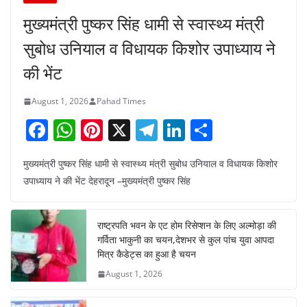
मुख्यमंत्री पुष्कर सिंह धामी से स्वास्थ्य मंत्री
सुबोध उनियाल व विधायक किशोर उपाध्याय ने
की भेंट
August 1, 2026
Pahad Times
F
W
Pi
X
T
Li
S
a
h
nt
el
n
h
मुख्यमंत्री पुष्कर सिंह धामी से स्वास्थ्य मंत्री सुबोध उनियाल व विधायक किशोर
c
at
er
e
k
ar
उपाध्याय ने की भेंट देहरादून –मुख्यमंत्री पुष्कर सिंह
e
s
e
gr
e
e
b
A
st
a
dI
राष्ट्रपति भवन के एट होम रिसेप्शन के लिए अल्मोड़ा की
o
p
m
n
गर्विता भाकुनी का चयन,देशभर से कुल पांच युवा आपदा
o
p
मित्र कैडेट्स का हुआ है चयन
August 1, 2026
k